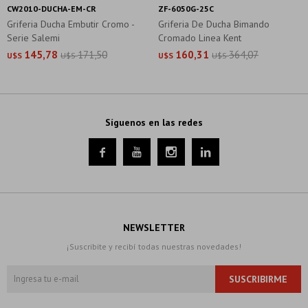
CW2010-DUCHA-EM-CR
ZF-6050G-25C
Griferia Ducha Embutir Cromo -
Griferia De Ducha Bimando
Serie Salemi
Cromado Linea Kent
145,78
171,50
160,31
364,07
U$S
U$S
U$S
U$S
Síguenos en las redes




NEWSLETTER
¡Suscribite y recibí todas nuestras novedades!
SUSCRIBIRME