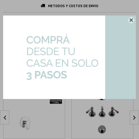
METODOS Y COSTOS DE ENVIO
DESCARGAR FICHA TÉCNICA

DESCRIPCION Y CARACTERISTICAS
Productos que te pueden interesar

