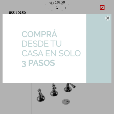
109,50
U$S
-
+
U$S
109.50

Importe total:
USD 269.81
Agregar todo a la compra
2 productos seleccionados
Complementa tu producto con...