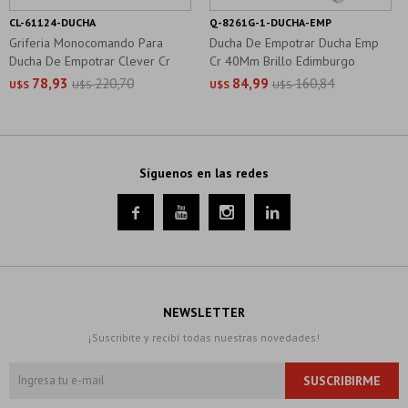
CL-61124-DUCHA
Q-8261G-1-DUCHA-EMP
Griferia Monocomando Para
Ducha De Empotrar Ducha Emp
Ducha De Empotrar Clever Cr
Cr 40Mm Brillo Edimburgo
78,93
220,70
84,99
160,84
U$S
U$S
U$S
U$S
Síguenos en las redes




NEWSLETTER
¡Suscribite y recibí todas nuestras novedades!
SUSCRIBIRME