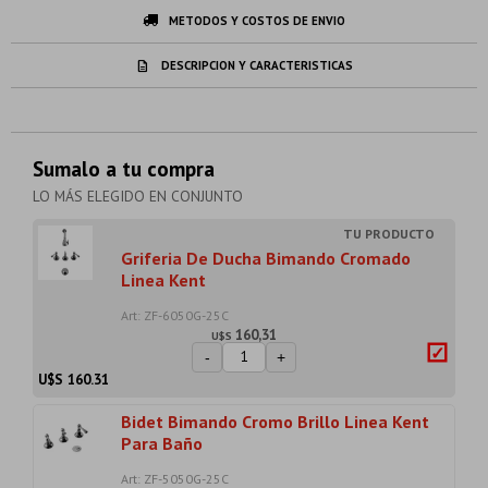
METODOS Y COSTOS DE ENVIO
DESCRIPCION Y CARACTERISTICAS
Sumalo a tu compra
LO MÁS ELEGIDO EN CONJUNTO
Griferia De Ducha Bimando Cromado
Linea Kent
Art: ZF-6050G-25C
160,31
U$S
-
+
U$S
160.31
Bidet Bimando Cromo Brillo Linea Kent
Para Baño
Art: ZF-5050G-25C