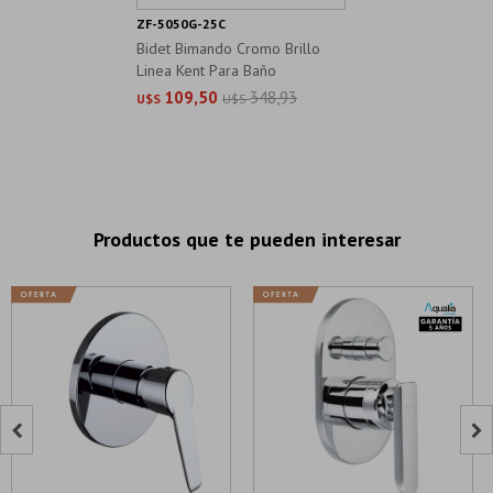
ZF-5050G-25C
Bidet Bimando Cromo Brillo
Linea Kent Para Baño
109,50
348,93
U$S
U$S
Productos que te pueden interesar

