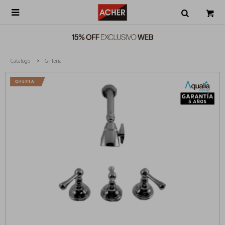

Catálogo
Grifería