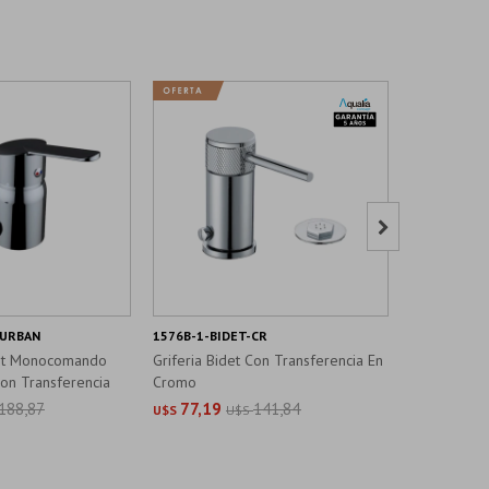

-URBAN
1576B-1-BIDET-CR
YD6004A-BI
det Monocomando
Griferia Bidet Con Transferencia En
Griferia B
on Transferencia
Cromo
Cromo Brill
188,87
77,19
141,84
109,2
U$S
U$S
U$S