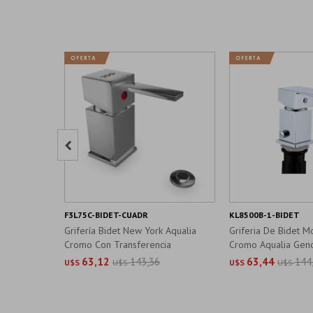

F3L75C-BIDET-CUADR
KL8500B-1-BIDET
Grifería Bidet New York Aqualia
Griferia De Bidet
Cromo Con Transferencia
Cromo Aqualia Gen
63,12
143,36
63,44
144
U$S
U$S
U$S
U$S