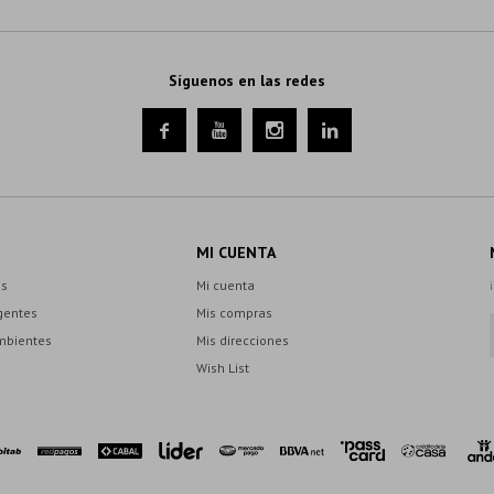
Síguenos en las redes




MI CUENTA
es
Mi cuenta
gentes
Mis compras
mbientes
Mis direcciones
Wish List