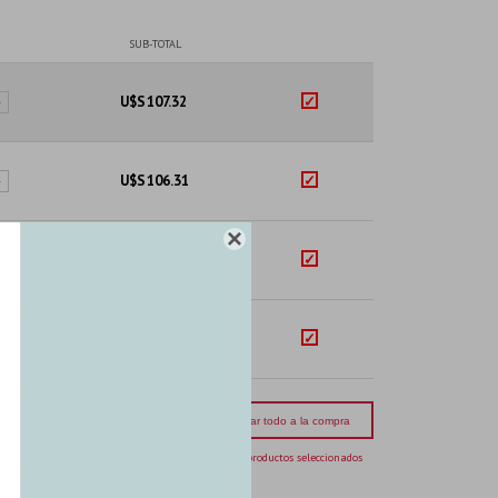
SUB-TOTAL
U$S
107.32
+
U$S
106.31
+

U$S
144.24
+
U$S
160.04
+
mporte total:
USD 517.91
Agregar todo a la compra
4 productos seleccionados