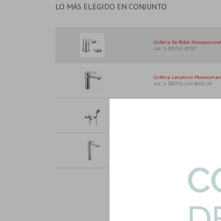
LO MÁS ELEGIDO EN CONJUNTO
Griferia De Bidet Monocomand
Art: V-300761-BIDET
Griferia Lavatorio Monocomand
Art: V-300711-LAV-BAJO-AF
Griferia De Ducha Externa M
Aqu...
Art: V-300721-DUCHA-EXT
Griferia Lavatorio Alto Brillo A
Art: V-300712-LAV-ALTO-AF