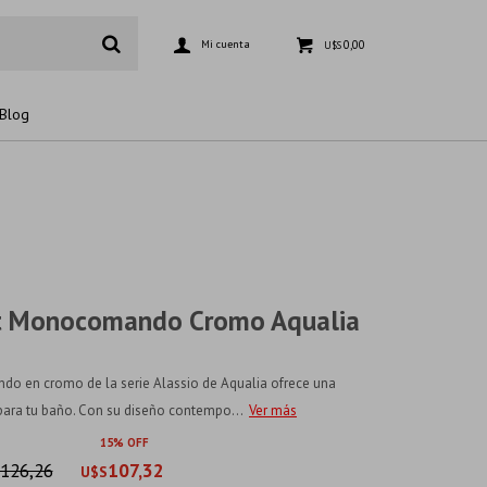
0,00
U$S
Blog
det Monocomando Cromo Aqualia
ndo en cromo de la serie Alassio de Aqualia ofrece una
para tu baño. Con su diseño contempo...
Ver más
15
126,26
107,32
U$S