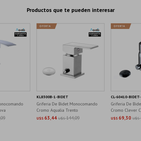
Productos que te pueden interesar
KL8300B-1-BIDET
CL-60410-BIDET
 Monocomando
Griferia De Bidet Monocomando
Griferia De Bi
ova
Cromo Aqualia Trento
Cromo Clever C
,09
63,44
144,09
69,30
U$S
U$S
U$S
U$S