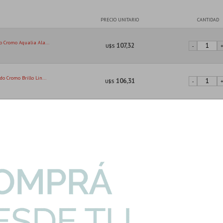
PRECIO UNITARIO
CANTIDAD
o Cromo Aqualia Ala...
107,32
U$S
-
o Cromo Brillo Lin...
106,31
U$S
-
onocomando Cromo
144,24
U$S
-
lassio Apertura...
160,04
U$S
-
I