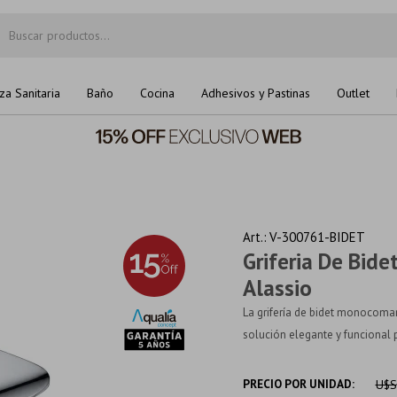
za Sanitaria
Baño
Cocina
Adhesivos y Pastinas
Outlet
V-300761-BIDET
Griferia De Bi
Alassio
La grifería de bidet monocoma
solución elegante y funcional 
PRECIO POR UNIDAD:
U$S