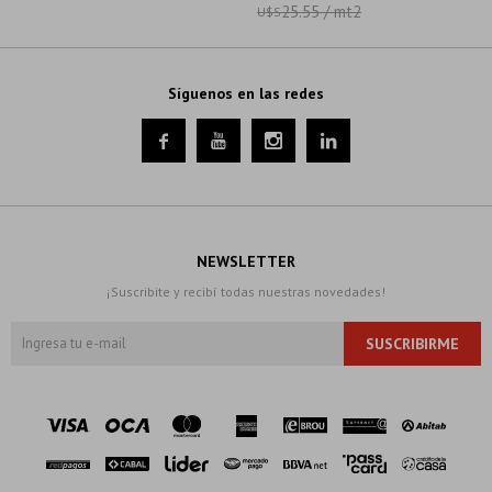
25.55 / mt2
U$S
Síguenos en las redes




NEWSLETTER
¡Suscribite y recibí todas nuestras novedades!
SUSCRIBIRME