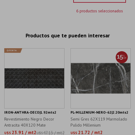
6 productos seleccionados
Productos que te pueden interesar
IRON-ANTHRA-DECO|1.92mts2
PL-MILLENIUM-NERO-62|2.20mts2
Revestimiento Negro Decor
Semi Gres 62X119 Marmolado
Antracita 40X120 Mate
Pulido Millenium
Rectificado
23.91 / mt2
21.72 / mt2
47.13 / mt2
U$S
U$S
U$S