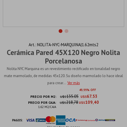
NOLITA-NYC-MARQUINA|1.62mts2
Cerámica Pared 45X120 Negro Nolita
Porcelanosa
Nolita NYC Marquina es un revestimiento rectificado en tonalidad negro
mate marmolado, de medidas 45x120. Su diseño marmolado lo hace ideal
para crear...
Ver más
49
99
135.05
67.53
PRECIO POR M2:
U$S
U$S
218,78
109,40
PRECIO POR CAJA:
U$S
U$S
1.62 M2/CAJA
PAGOS: