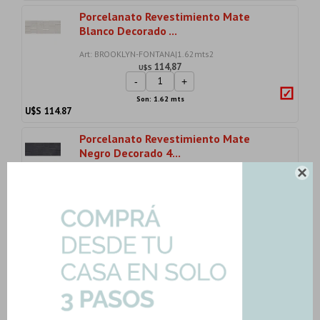
Porcelanato Revestimiento Mate
Blanco Decorado ...
Art: BROOKLYN-FONTANA|1.62mts2
114,87
U$S
-
+
Son: 1.62 mts
U$S
114.87
Porcelanato Revestimiento Mate
Negro Decorado 4...

Art: BROOKLYN-MARQUINA|1.62mts2
114,87
U$S
-
+
Son: 1.62 mts
U$S
114.87
Cerámica Gris Marmol Mate 25X75Cm
Decorado
Art: TERMA-LINEA-WHITE|1.31mts2
38,38
U$S