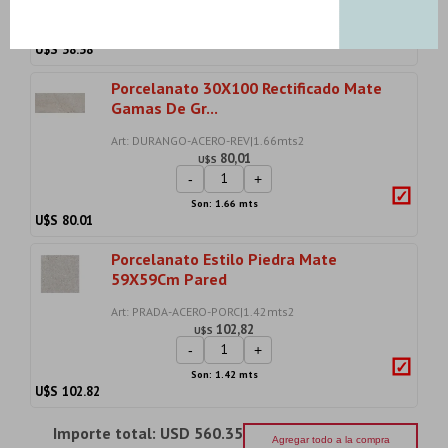
-
+
Son: 1.31 mts
U$S
38.38
Porcelanato 30X100 Rectificado Mate
Gamas De Gr...
Art: DURANGO-ACERO-REV|1.66mts2
80,01
U$S
-
+
Son: 1.66 mts
U$S
80.01
Porcelanato Estilo Piedra Mate
59X59Cm Pared
Art: PRADA-ACERO-PORC|1.42mts2
102,82
U$S
-
+
Son: 1.42 mts
U$S
102.82
Importe total:
USD 560.35
Agregar todo a la compra