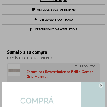
Ver medios de pagos
METODOS Y COSTOS DE ENVIO
DESCARGAR FICHA TÉCNICA
DESCRIPCION Y CARACTERISTICAS
Sumalo a tu compra
LO MÁS ELEGIDO EN CONJUNTO
Ceramicas Revestimiento Brillo Gamas
Gris Marmo...
Art: OPERA-GRIS-REV|1.58mts2

27,32
U$S
-
+
Son: 1.58 mts
U$S
27.32