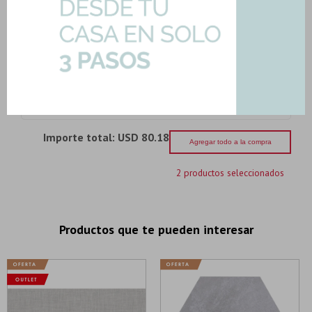
Porcelanato Gris Tinta Única
Antideslizante 60X...
Art: URBAN-SOFT-60-ATD|1.80mts2
52,86
U$S
-
+
Son: 1.80 mts
U$S
52.86
Importe total:
USD 80.18
Agregar todo a la compra
2 productos seleccionados
Productos que te pueden interesar