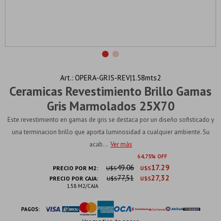
OPERA-GRIS-REV|1.58mts2
Ceramicas Revestimiento Brillo Gamas
Gris Marmolados 25X70
Este revestimiento en gamas de gris se destaca por un diseño sofisticado y
una terminacion brillo que aporta luminosidad a cualquier ambiente. Su
acab...
Ver más
64
75
49.06
17.29
PRECIO POR M2:
U$S
U$S
77,51
27,32
PRECIO POR CAJA:
U$S
U$S
1.58 M2/CAJA
PAGOS: