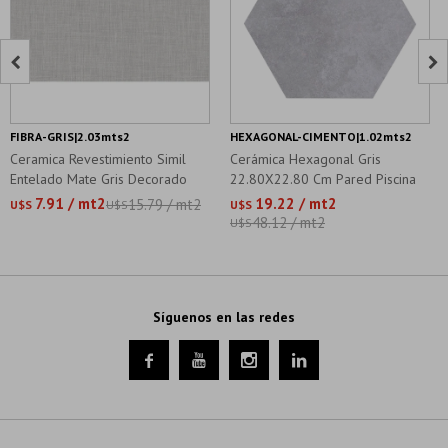


FIBRA-GRIS|2.03mts2
HEXAGONAL-CIMENTO|1.02mts2
Ceramica Revestimiento Simil
Cerámica Hexagonal Gris
Entelado Mate Gris Decorado
22.80X22.80 Cm Pared Piscina
7.91 / mt2
19.22 / mt2
15.79 / mt2
U$S
U$S
U$S
48.12 / mt2
U$S
Síguenos en las redes



