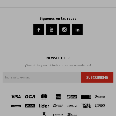
Síguenos en las redes




NEWSLETTER
¡Suscribite y recibí todas nuestras novedades!
SUSCRIBIRME