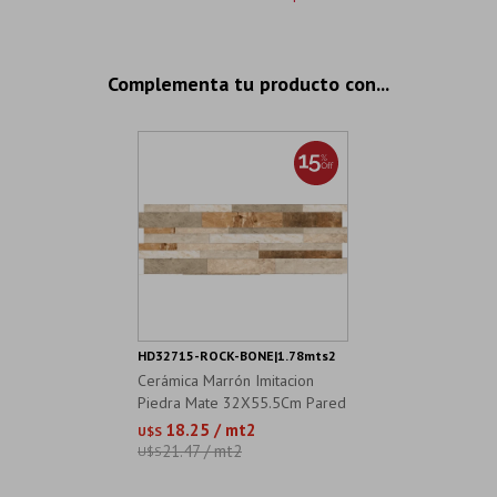
Complementa tu producto con...
HD32715-ROCK-BONE|1.78mts2
Cerámica Marrón Imitacion
Piedra Mate 32X55.5Cm Pared
18.25 / mt2
U$S
21.47 / mt2
U$S