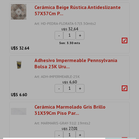
Cerámica Beige Rústica Antideslizante
57X57Cm P...
Art: HD-PEDRA-FLORATA-57|3.30mts2
32,64
U$S
-
+
Son: 3.30 mts
U$S
32.64
Adhesivo Impermeable Pennsylvania
Bolsa 25K Uru...
Art: ADH-IMPERMEABLE-25K
6,60
U$S
-
+
U$S
6.60
Cerámica Marmolado Gris Brillo
31X59Cm Piso Par...
Art: MARMARIS-GRAY-31|2.19mts2
27,01
U$S
-
+