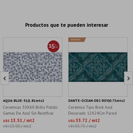
Productos que te pueden interesar


AQUA-BLUE-31|1.81mts2
DANTE-OCEAN-DEC-REV|0.75mts2
Ceramicas 30X60 Brillo Pulido
Cerámica Tipo Brick Azul
Gamas De Azul Sin Rectificar
Decorado 12X24Cm Pared
13.51 / mt2
33.72 / mt2
U$S
U$S
15.90 / mt2
95.75 / mt2
U$S
U$S