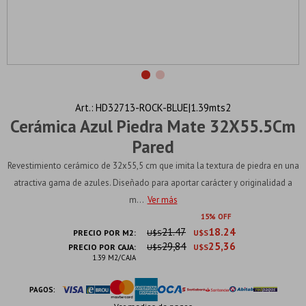
HD32713-ROCK-BLUE|1.39mts2
Cerámica Azul Piedra Mate 32X55.5Cm
Pared
Revestimiento cerámico de 32x55,5 cm que imita la textura de piedra en una
atractiva gama de azules. Diseñado para aportar carácter y originalidad a
m...
Ver más
15
21.47
18.24
PRECIO POR M2:
U$S
U$S
29,84
25,36
PRECIO POR CAJA:
U$S
U$S
1.39 M2/CAJA
PAGOS: