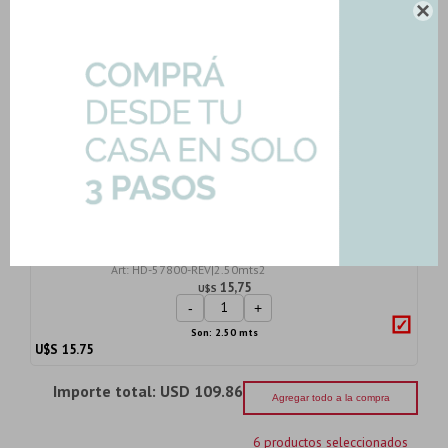
Son: 2.19 mts

U$S
27.01
Bolsa Pastina Marfil 1K Para Pieza
Alta Absorci...
Art: P-PASTINA-MARFIL
2,50
U$S
-
+
U$S
2.50
Cerámica Beige Rustico Mate 33X57Cm
Pared
Art: HD-57800-REV|2.50mts2
15,75
U$S
-
+
Son: 2.50 mts
U$S
15.75
Importe total:
USD 109.86
Agregar todo a la compra
6 productos seleccionados