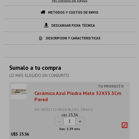
Ver medios de pagos
METODOS Y COSTOS DE ENVIO
DESCARGAR FICHA TÉCNICA
DESCRIPCION Y CARACTERISTICAS
Sumalo a tu compra
LO MÁS ELEGIDO EN CONJUNTO
Cerámica Azul Piedra Mate 32X55.5Cm
Pared
Art: HD32713-ROCK-BLUE|1.39mts2
25,36
U$S
-
+
Son: 1.39 mts
U$S
25.36