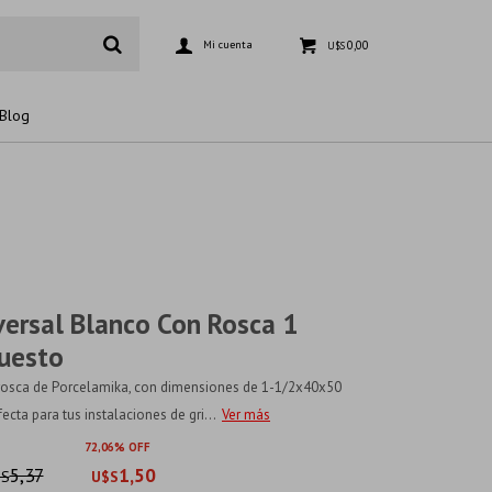
0,00
U$S
Blog
versal Blanco Con Rosca 1
uesto
n rosca de Porcelamika, con dimensiones de 1-1/2x40x50
ecta para tus instalaciones de gri...
Ver más
72
06
5,37
1,50
$S
U$S