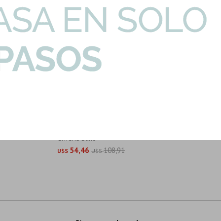
NK-CUERPO-DUCHA
Caños Para Mezcl Hotels Y Urban
Griferia Baño
54,46
108,91
U$S
U$S