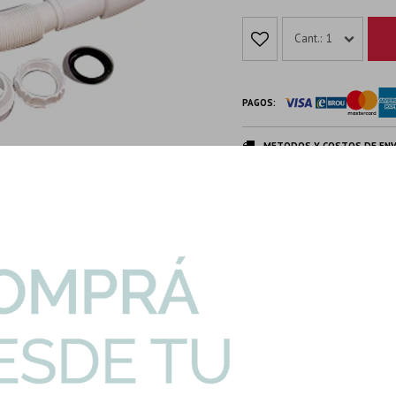
1
PAGOS:
METODOS Y COSTOS DE ENV
DESCRIPCION Y CARACTERIS
Productos que te pueden interesar