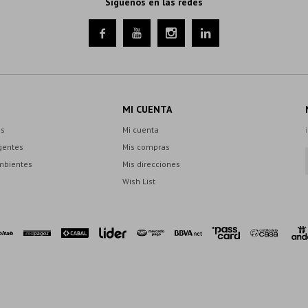
Síguenos en las redes




MI CUENTA
es
Mi cuenta
gentes
Mis compras
mbientes
Mis direcciones
Wish List