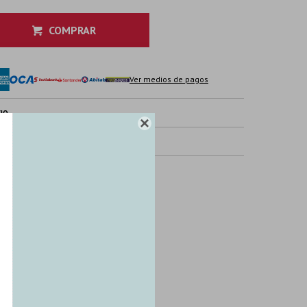
COMPRAR
Ver medios de pagos
IO

TICAS