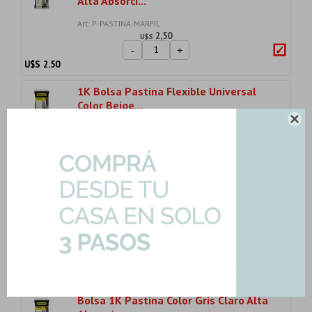
Alta Absorci...
Art: P-PASTINA-MARFIL
2,50
U$S
-
+
U$S
2.50
1K Bolsa Pastina Flexible Universal
Color Beige...

Art: P-PASTINA-BEIGE
2,50
U$S
-
+
U$S
2.50
Pastina De Color Bronce 1 Kilogramo
Bolsa
Art: P-PASTINA-BRONCE
2,50
U$S
-
+
U$S
2.50
Bolsa 1K Pastina Color Gris Claro Alta