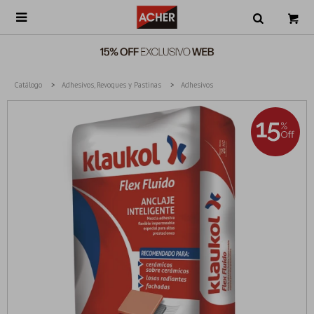

Catálogo
Adhesivos, Revoques y Pastinas
Adhesivos