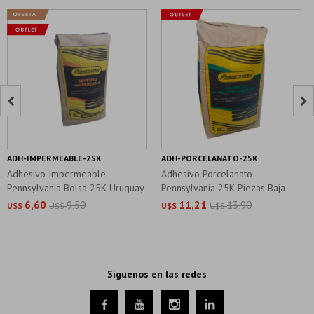


ADH-IMPERMEABLE-25K
ADH-PORCELANATO-25K
Adhesivo Impermeable
Adhesivo Porcelanato
Pennsylvania Bolsa 25K Uruguay
Pennsylvania 25K Piezas Baja
Absorcion
6,60
9,50
11,21
13,90
U$S
U$S
U$S
U$S
Síguenos en las redes



