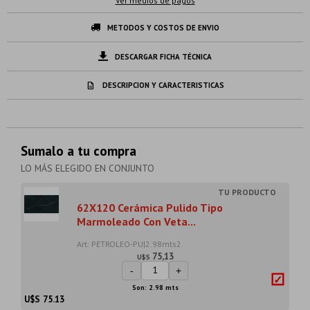
Ver medios de pagos
METODOS Y COSTOS DE ENVIO
DESCARGAR FICHA TÉCNICA
DESCRIPCION Y CARACTERISTICAS
Sumalo a tu compra
LO MÁS ELEGIDO EN CONJUNTO
62X120 Cerámica Pulido Tipo
Marmoleado Con Veta...
Art: PETROLEO-PU|2.98mts2
75,13
U$S
-
+
Son: 2.98 mts
U$S
75.13