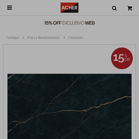

Catálogo
Pisos y Revestimientos
Cerámicas