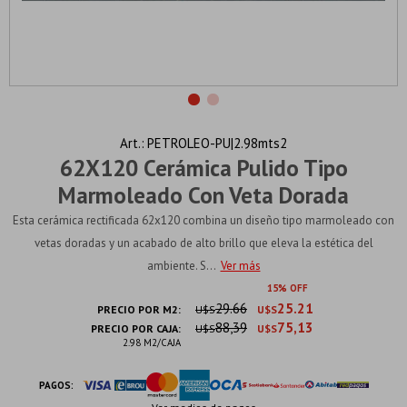
PETROLEO-PU|2.98mts2
62X120 Cerámica Pulido Tipo
Marmoleado Con Veta Dorada
Esta cerámica rectificada 62x120 combina un diseño tipo marmoleado con
vetas doradas y un acabado de alto brillo que eleva la estética del
ambiente. S...
Ver más
15
29.66
25.21
PRECIO POR M2:
U$S
U$S
88,39
75,13
PRECIO POR CAJA:
U$S
U$S
2.98 M2/CAJA
PAGOS: