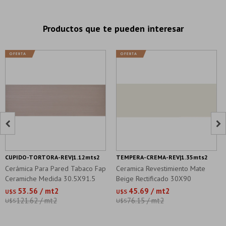
Productos que te pueden interesar


CUPIDO-TORTORA-REV|1.12mts2
TEMPERA-CREMA-REV|1.35mts2
Cerámica Para Pared Tabaco Fap
Ceramica Revestimiento Mate
Ceramiche Medida 30.5X91.5
Beige Rectificado 30X90
Tempera
53.56 / mt2
45.69 / mt2
U$S
U$S
121.62 / mt2
76.15 / mt2
U$S
U$S