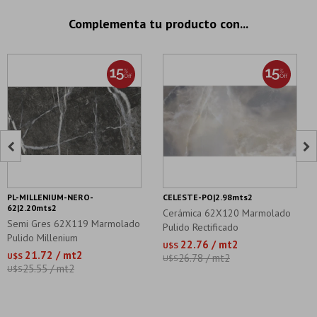
Complementa tu producto con...


PL-MILLENIUM-NERO-
CELESTE-PO|2.98mts2
62|2.20mts2
Cerámica 62X120 Marmolado
Semi Gres 62X119 Marmolado
Pulido Rectificado
Pulido Millenium
22.76 / mt2
U$S
21.72 / mt2
U$S
26.78 / mt2
U$S
25.55 / mt2
U$S