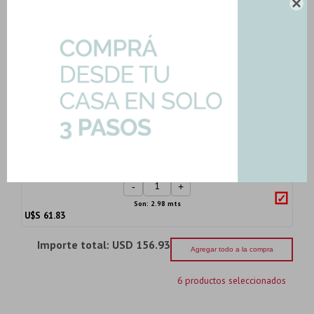

Pastina Color Blanco Alta Absorcion
Pennsylvani...
Art: P-PASTINA-BLANCO
2,50
U$S
-
+
U$S
2.50
Ceramicas Acetinado Satinado Gris
Cementos Y Mi...
Art: MILANO-ACET|2.98mts2
61,83
U$S
-
+
Son: 2.98 mts
U$S
61.83
Importe total:
USD 156.93
Agregar todo a la compra
6 productos seleccionados