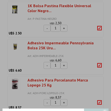
1K Bolsa Pastina Flexible Universal
Color Negro...
Art: P-PASTINA-NEGRO
2,50
U$S
-
+
U$S
2.50
Adhesivo Impermeable Pennsylvania
Bolsa 25K Uru...
Art: ADH-IMPERMEABLE-25K
6,60
U$S
-
+
U$S
6.60
Adhesivo Para Porcelanato Marca
Lopego 25 Kg
Art: ADH-PORC-LOPEGO-25K
8,37
U$S
-
+
U$S
8.37