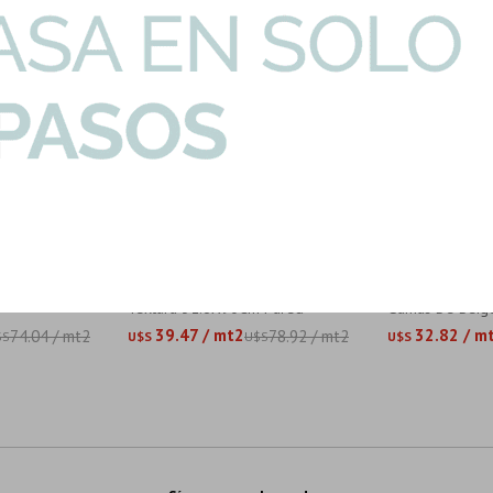
1.08mts2
DOVER-ARENA-REV|1.14mts2
MONTMARTRE-SA
a Beige Mate
Cerámica Beige Rustico Mate
Ceramicas Reve
Textura 31.6X90Cm Pared
Gamas De Beige
39.47 / mt2
32.82 / m
74.04 / mt2
78.92 / mt2
$S
U$S
U$S
U$S