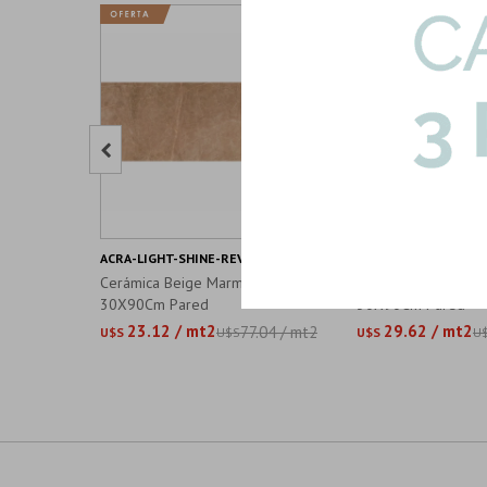

ACRA-LIGHT-SHINE-REV|1.35mts2
MARSA-EXEDRA-REV|
Cerámica Beige Marmolado Brillo
Cerámica Marmolad
30X90Cm Pared
30X90Cm Pared
23.12 / mt2
29.62 / mt2
77.04 / mt2
U$S
U$S
U$S
U