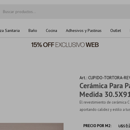
za Sanitaria
Baño
Cocina
Adhesivos y Pastinas
Outlet
CUPIDO-TORTORA-REV
Cerámica Para P
Medida 30.5X91
El revestimiento de cerámica C
aportando calidez y estilo a tus
12
PRECIO POR M2:
U$S