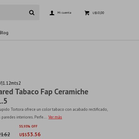
0,00
U$S
Blog
|1.12mts2
ared Tabaco Fap Ceramiche
.5
upido Tortora ofrece un color tabaco con acabado rectificado,
 paredes interiores. Perfe...
Ver más
55
95
1.62
53.56
U$S