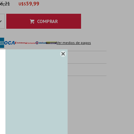
6,21
59,99
U$S
COMPRAR
Ver medios de pagos

IO
TICAS