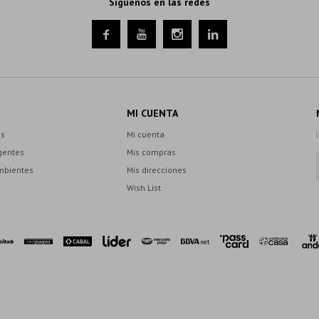
Síguenos en las redes




MI CUENTA
es
Mi cuenta
gentes
Mis compras
mbientes
Mis direcciones
Wish List