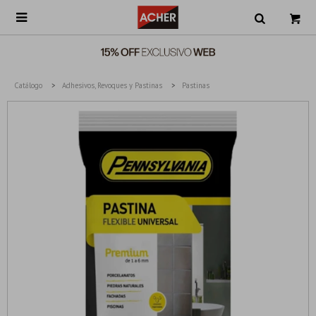

Catálogo
Adhesivos, Revoques y Pastinas
Pastinas