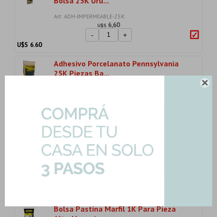
Bolsa 25K Uru...
Art: ADH-IMPERMEABLE-25K
6,60
U$S
-
+
U$S
6.60
Adhesivo Porcelanato Pennsylvania
25K Piezas Ba...

Art: ADH-PORCELANATO-25K
11,21
U$S
-
+
U$S
11.21
Pastina Color Blanco Alta Absorcion
Pennsylvani...
Art: P-PASTINA-BLANCO
2,50
U$S
-
+
U$S
2.50
Bolsa Pastina Marfil 1K Para Pieza