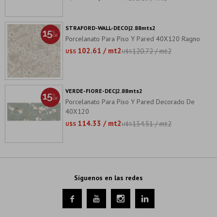
STRAFORD-WALL-DECO|2.88mts2
Porcelanato Para Piso Y Pared 40X120 Ragno
102.61 / mt2
120.72 / mt2
U$S
U$S
VERDE-FIORE-DEC|2.88mts2
Porcelanato Para Piso Y Pared Decorado De
40X120
114.33 / mt2
134.51 / mt2
U$S
U$S
Síguenos en las redes



