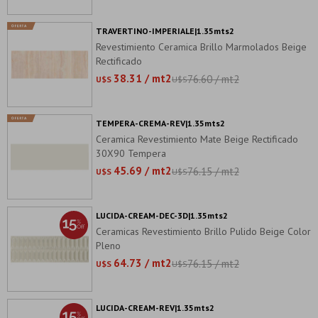
TRAVERTINO-IMPERIALE|1.35mts2
Revestimiento Ceramica Brillo Marmolados Beige
Rectificado
38.31 / mt2
76.60 / mt2
U$S
U$S
TEMPERA-CREMA-REV|1.35mts2
Ceramica Revestimiento Mate Beige Rectificado
30X90 Tempera
45.69 / mt2
76.15 / mt2
U$S
U$S
LUCIDA-CREAM-DEC-3D|1.35mts2
Ceramicas Revestimiento Brillo Pulido Beige Color
Pleno
64.73 / mt2
76.15 / mt2
U$S
U$S
LUCIDA-CREAM-REV|1.35mts2