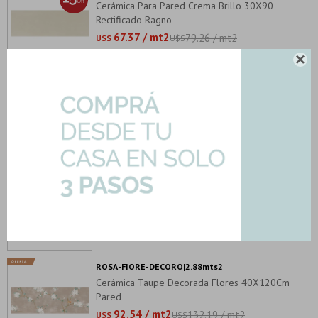
Cerámica Para Pared Crema Brillo 30X90
Rectificado Ragno
67.37 / mt2
79.26 / mt2
U$S
U$S

LUCIDA-FOREST-REV|1.35mts2
Ceramica Revestimiento Brillo Verde Rectificado
74.49 / mt2
87.64 / mt2
U$S
U$S
LUCIDA-FOREST-DEC-3D|1.35mts2
Cerámica Para Pared 30X90 Verde Brillo
Decorada Ragno
76.38 / mt2
89.85 / mt2
U$S
U$S
ROSA-FIORE-DECORO|2.88mts2
Cerámica Taupe Decorada Flores 40X120Cm
Pared
92.54 / mt2
132.19 / mt2
U$S
U$S