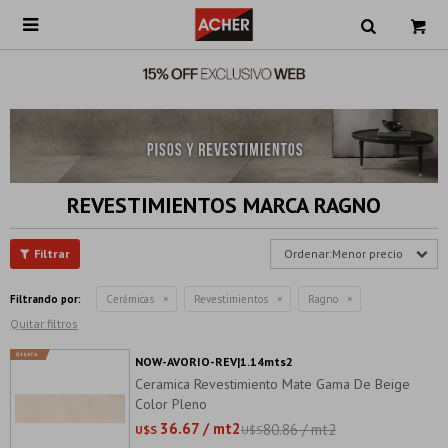

REVESTIMIENTOS MARCA RAGNO
Menor precio
Filtrando por:
Cerámicas
Revestimientos
Ragno
Quitar filtros
NOW-AVORIO-REV|1.14mts2
Ceramica Revestimiento Mate Gama De Beige
Color Pleno
36.67 / mt2
80.86 / mt2
U$S
U$S