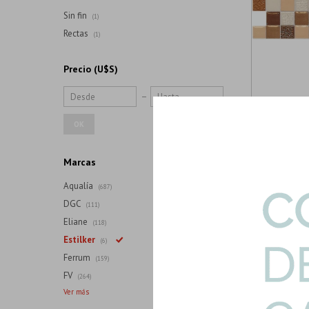
Sin fin
(1)
Rectas
(1)
Precio
(U$S)
5520-GUARDA
OK
Guarda Cuadra
2,30
U$S
U$S
Marcas
Aqualía
(687)
DGC
(111)
Eliane
(118)
Estilker
(6)
Ferrum
(159)
FV
(264)