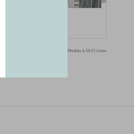
CD-2936-GUARDA
.5
Cuadradito Sin Fin Gris Medida 6.5X25 Linea
Andina Guarda
3,02
3,55
U$S
U$S