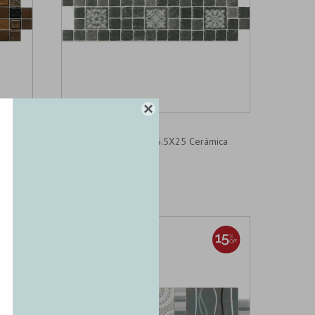

6801-GUARDA
 Negro
Guardas Y Decorados 6.5X25 Cerámica
Estilker
5,91
6,95
U$S
U$S