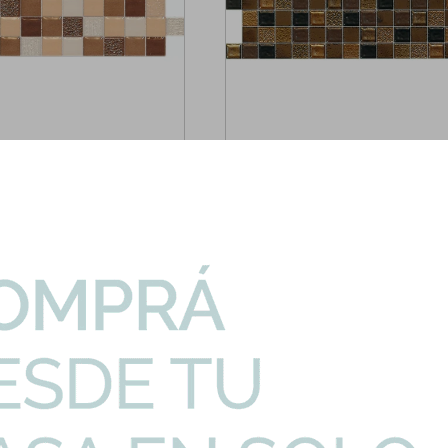
6794-GUARDA
ditos Beige Y Marron (Sin Fin)
Guarda Cuadradito Dorado Marron Y
6.5X25 (Sin Fin)
2,71
3,02
3,55
U$S
U$S