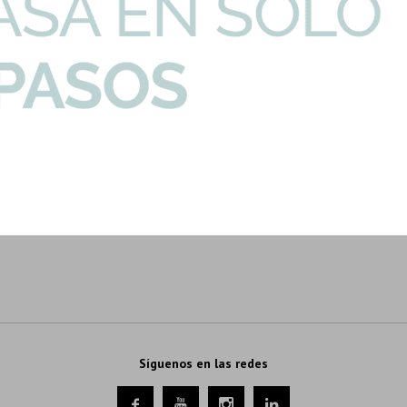
O-3356-TACO
Cerámica Para Pared Mix De
Taco Con Diseño Floral Bronce 7.5X7
Estilker
Estilker
7,80
3,02
3,55
U$S
U$S
Síguenos en las redes



