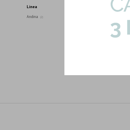
Línea
Andina
(2)
ML-2208-DEC
Decorado De 
Grises 20X20 
6,63
U$S
U$S