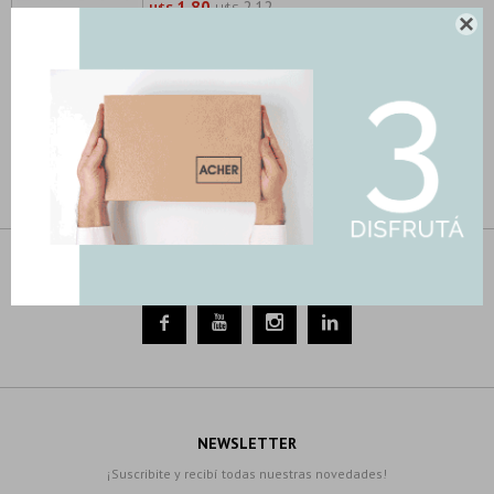
1,80
2,12
U$S
U$S

NIZA-MARRON-LIST
Listel Sin Fin 5X20 Listelos Decorados Marron
0,90
2,12
U$S
U$S
Síguenos en las redes




NEWSLETTER
¡Suscribite y recibí todas nuestras novedades!