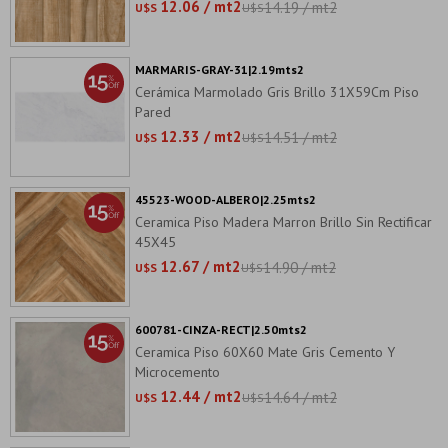
12.06 / mt2
14.19 / mt2
U$S
U$S
MARMARIS-GRAY-31|2.19mts2
Cerámica Marmolado Gris Brillo 31X59Cm Piso
Pared
12.33 / mt2
14.51 / mt2
U$S
U$S
45523-WOOD-ALBERO|2.25mts2
Ceramica Piso Madera Marron Brillo Sin Rectificar
45X45
12.67 / mt2
14.90 / mt2
U$S
U$S
600781-CINZA-RECT|2.50mts2
Ceramica Piso 60X60 Mate Gris Cemento Y
Microcemento
12.44 / mt2
14.64 / mt2
U$S
U$S