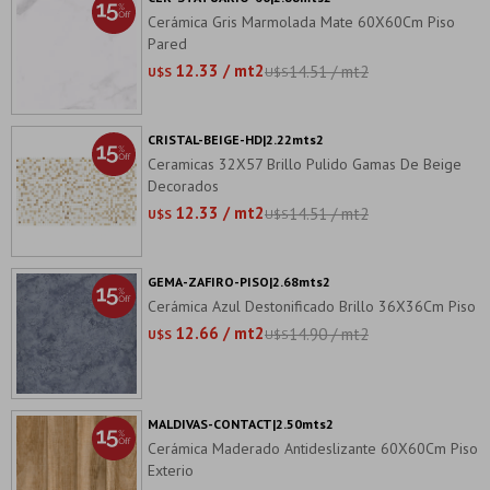
Cerámica Gris Marmolada Mate 60X60Cm Piso
Pared
12.33 / mt2
14.51 / mt2
U$S
U$S
CRISTAL-BEIGE-HD|2.22mts2
Ceramicas 32X57 Brillo Pulido Gamas De Beige
Decorados
12.33 / mt2
14.51 / mt2
U$S
U$S
GEMA-ZAFIRO-PISO|2.68mts2
Cerámica Azul Destonificado Brillo 36X36Cm Piso
12.66 / mt2
14.90 / mt2
U$S
U$S
MALDIVAS-CONTACT|2.50mts2
Cerámica Maderado Antideslizante 60X60Cm Piso
Exterio