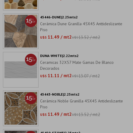
45446-DUNE|2.25mts2
Cerámica Dune Granilla 45X45 Anttideslizante
Piso
11.49 / mt2
13.52 / mt2
U$S
U$S
DUNA-WHITE|2.22mts2
Ceramicas 32X57 Mate Gamas De Blanco
Decorados
11.11 / mt2
13.07 / mt2
U$S
U$S
45443-NOBLE|2.25mts2
Cerámica Noble Granilla 45X45 Antideslizante
Piso
11.49 / mt2
13.52 / mt2
U$S
U$S
45450-STONE|2.25mts2