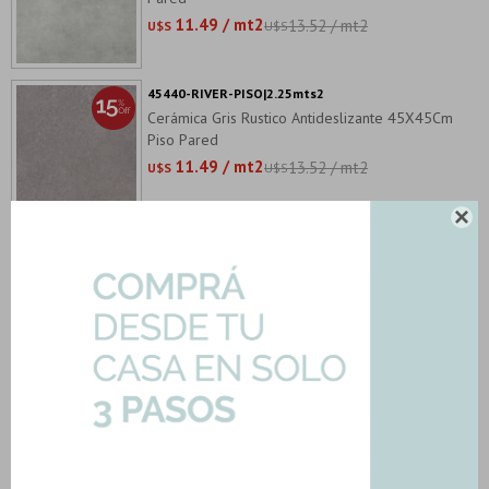
11.49 / mt2
13.52 / mt2
U$S
U$S
45440-RIVER-PISO|2.25mts2
Cerámica Gris Rustico Antideslizante 45X45Cm
Piso Pared
11.49 / mt2
13.52 / mt2
U$S
U$S

45348-PISO-ARTICO|2.25mts2
Ceramica Piso 45X45 Marmolado Gama De
Blanco Marmolado
11.49 / mt2
13.52 / mt2
U$S
U$S
CER-FORJA-GRAY-IN|2.81mts2
Ceramicas Gray Satinado Gamas De Gris
Cementos Microcementos
11.48 / mt2
13.51 / mt2
U$S
U$S