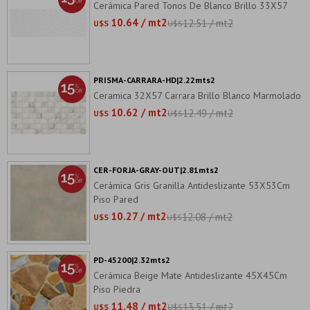
Cerámica Pared Tonos De Blanco Brillo 33X57
10.64 / mt2
12.51 / mt2
U$S
U$S
PRISMA-CARRARA-HD|2.22mts2
Ceramica 32X57 Carrara Brillo Blanco Marmolado
10.62 / mt2
12.49 / mt2
U$S
U$S
CER-FORJA-GRAY-OUT|2.81mts2
Cerámica Gris Granilla Antideslizante 53X53Cm
Piso Pared
10.27 / mt2
12.08 / mt2
U$S
U$S
PD-45200|2.32mts2
Cerámica Beige Mate Antideslizante 45X45Cm
Piso Piedra
11.48 / mt2
13.51 / mt2
U$S
U$S