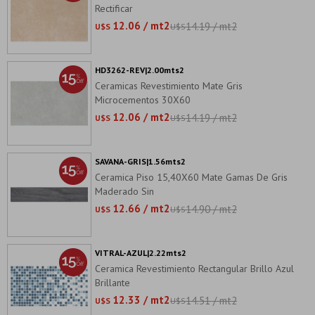
Rectificar
12.06 / mt2
14.19 / mt2
U$S
U$S
HD3262-REV|2.00mts2
Ceramicas Revestimiento Mate Gris
Microcementos 30X60
12.06 / mt2
14.19 / mt2
U$S
U$S
SAVANA-GRIS|1.56mts2
Ceramica Piso 15,40X60 Mate Gamas De Gris
Maderado Sin
12.66 / mt2
14.90 / mt2
U$S
U$S
VITRAL-AZUL|2.22mts2
Ceramica Revestimiento Rectangular Brillo Azul
Brillante
12.33 / mt2
14.51 / mt2
U$S
U$S