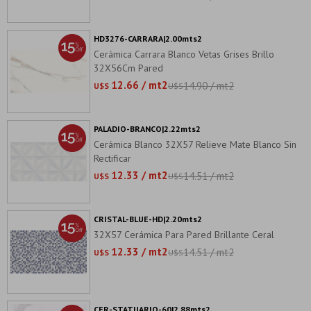
HD3276-CARRARA|2.00mts2
Cerámica Carrara Blanco Vetas Grises Brillo
32X56Cm Pared
12.66 / mt2
14.90 / mt2
U$S
U$S
PALADIO-BRANCO|2.22mts2
Cerámica Blanco 32X57 Relieve Mate Blanco Sin
Rectificar
12.33 / mt2
14.51 / mt2
U$S
U$S
CRISTAL-BLUE-HD|2.20mts2
32X57 Cerámica Para Pared Brillante Ceral
12.33 / mt2
14.51 / mt2
U$S
U$S
CER-STATUARIO-60|2.88mts2