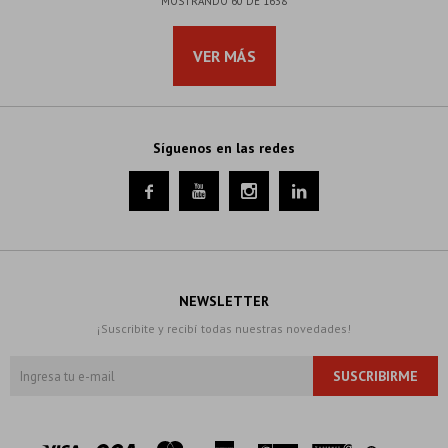
MOSTRANDO
60
DE
1638
VER MÁS
Síguenos en las redes




NEWSLETTER
¡Suscribite y recibí todas nuestras novedades!
SUSCRIBIRME