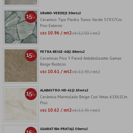
URANO-VERDE|3.30mts2
Ceramico Tipo Piedra Tonos Verde 57X57Cm
Piso Exterior
10.96 / mt2
12.90 / mt2
U$S
U$S
PETRA-BEIGE-60|2.88mts2
Ceramicas Piso Y Pared Antideslizante Gamas
Beige Rusticos
10.61 / mt2
12.49 / mt2
U$S
U$S
ALABASTRO-HD-61|2.65mts2
Cerámica Marmolado Beige Con Vetas 61X61Cm
Piso
10.62 / mt2
12.49 / mt2
U$S
U$S
GUARATIBA-PRATA|2.50mts2