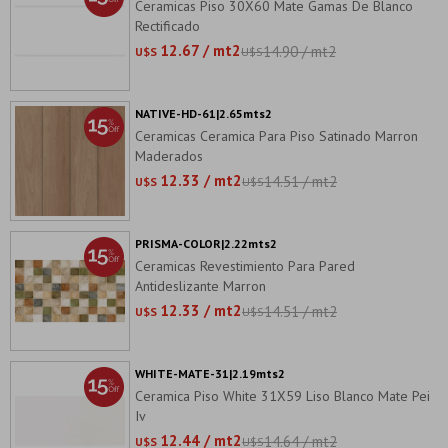
Ceramicas Piso 30X60 Mate Gamas De Blanco
Rectificado
12.67 / mt2
14.90 / mt2
U$S
U$S
NATIVE-HD-61|2.65mts2
Ceramicas Ceramica Para Piso Satinado Marron
Maderados
12.33 / mt2
14.51 / mt2
U$S
U$S
PRISMA-COLOR|2.22mts2
Ceramicas Revestimiento Para Pared
Antideslizante Marron
12.33 / mt2
14.51 / mt2
U$S
U$S
WHITE-MATE-31|2.19mts2
Ceramica Piso White 31X59 Liso Blanco Mate Pei
Iv
12.44 / mt2
14.64 / mt2
U$S
U$S