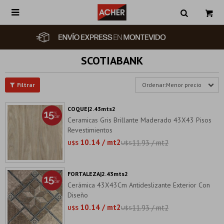

SCOTIABANK
Menor precio
COQUE|2.43mts2
Ceramicas Gris Brillante Maderado 43X43 Pisos
Revestimientos
10.14 / mt2
11.93 / mt2
U$S
U$S
FORTALEZA|2.43mts2
Cerámica 43X43Cm Antideslizante Exterior Con
Diseño
10.14 / mt2
11.93 / mt2
U$S
U$S