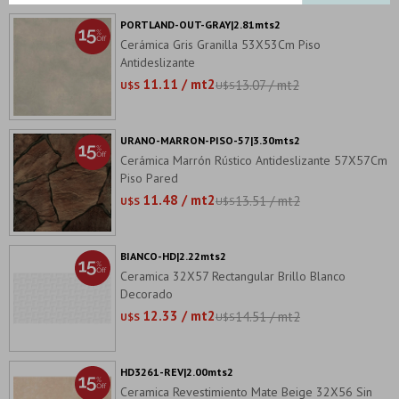
PORTLAND-OUT-GRAY|2.81mts2
Cerámica Gris Granilla 53X53Cm Piso
Antideslizante
11.11 / mt2
13.07 / mt2
U$S
U$S
URANO-MARRON-PISO-57|3.30mts2
Cerámica Marrón Rústico Antideslizante 57X57Cm
Piso Pared
11.48 / mt2
13.51 / mt2
U$S
U$S
BIANCO-HD|2.22mts2
Ceramica 32X57 Rectangular Brillo Blanco
Decorado
12.33 / mt2
14.51 / mt2
U$S
U$S
HD3261-REV|2.00mts2
Ceramica Revestimiento Mate Beige 32X56 Sin