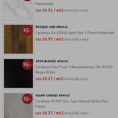
Marmolado
10.51 / mt2
12.37 / mt2
U$S
U$S
BOSQUE-60|2.88mts2
Cerámica De 60X60 Apto Piso Y Pared Maderado
10.97 / mt2
12.90 / mt2
U$S
U$S
4334-BLACK|2.43mts2
Cerámica Para Pisos Y Revestimientos De 43X43
Negro Brillo
10.27 / mt2
12.08 / mt2
U$S
U$S
ALGAR-CINZA|2.43mts2
Cerámica 43X43 Gris Tipo Marmol Brillo Piso
Pared
10.27 / mt2
12.08 / mt2
U$S
U$S