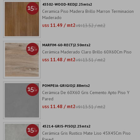
45502-WOOD-RED|2.25mts2
Ceramica Piso Madera Brillo Marron Terminacion
Maderado
11.49 / mt2
13.52 / mt2
U$S
U$S
MARFIM-60-RECT|2.50mts2
Cerámica Maderado Claro Brillo 60X60Cm Piso
11.48 / mt2
13.51 / mt2
U$S
U$S
POMPEIA-GRIGIO|2.88mts2
Cerámica De 60X60 Gris Cemento Apto Piso Y
Pared
11.48 / mt2
13.51 / mt2
U$S
U$S
45214-GRIS-PISO|2.25mts2
Cerámica Gris Rustico Mate Liso 45X45Cm Piso
Pared