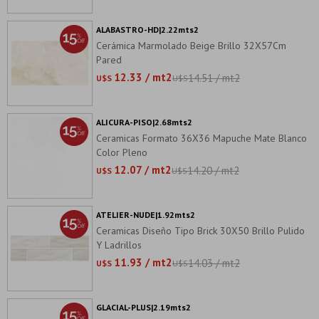
ALABASTRO-HD|2.22mts2
Cerámica Marmolado Beige Brillo 32X57Cm
Pared
12.33 / mt2
14.51 / mt2
U$S
U$S
ALICURA-PISO|2.68mts2
Ceramicas Formato 36X36 Mapuche Mate Blanco
Color Pleno
12.07 / mt2
14.20 / mt2
U$S
U$S
ATELIER-NUDE|1.92mts2
Ceramicas Diseño Tipo Brick 30X50 Brillo Pulido
Y Ladrillos
11.93 / mt2
14.03 / mt2
U$S
U$S
GLACIAL-PLUS|2.19mts2