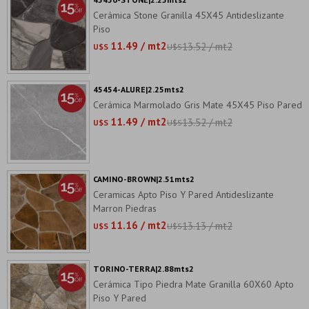
Cerámica Stone Granilla 45X45 Antideslizante
Piso
11.49 / mt2
13.52 / mt2
U$S
U$S
45454-ALURE|2.25mts2
Cerámica Marmolado Gris Mate 45X45 Piso Pared
11.49 / mt2
13.52 / mt2
U$S
U$S
CAMINO-BROWN|2.51mts2
Ceramicas Apto Piso Y Pared Antideslizante
Marron Piedras
11.16 / mt2
13.13 / mt2
U$S
U$S
TORINO-TERRA|2.88mts2
Cerámica Tipo Piedra Mate Granilla 60X60 Apto
Piso Y Pared