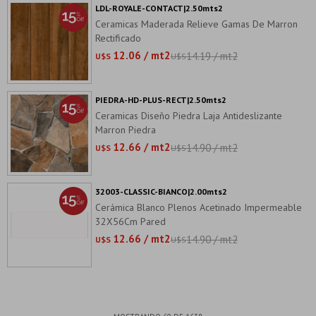
LDL-ROYALE-CONTACT|2.50mts2
Ceramicas Maderada Relieve Gamas De Marron
Rectificado
12.06 / mt2
14.19 / mt2
U$S
U$S
PIEDRA-HD-PLUS-RECT|2.50mts2
Ceramicas Diseño Piedra Laja Antideslizante
Marron Piedra
12.66 / mt2
14.90 / mt2
U$S
U$S
32003-CLASSIC-BIANCO|2.00mts2
Cerámica Blanco Plenos Acetinado Impermeable
32X56Cm Pared
12.66 / mt2
14.90 / mt2
U$S
U$S