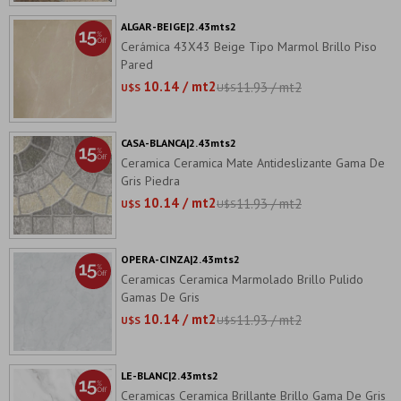
ALGAR-BEIGE|2.43mts2
Cerámica 43X43 Beige Tipo Marmol Brillo Piso
Pared
10.14 / mt2
11.93 / mt2
U$S
U$S
CASA-BLANCA|2.43mts2
Ceramica Ceramica Mate Antideslizante Gama De
Gris Piedra
10.14 / mt2
11.93 / mt2
U$S
U$S
OPERA-CINZA|2.43mts2
Ceramicas Ceramica Marmolado Brillo Pulido
Gamas De Gris
10.14 / mt2
11.93 / mt2
U$S
U$S
LE-BLANC|2.43mts2
Ceramicas Ceramica Brillante Brillo Gama De Gris