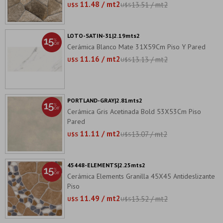
11.48 / mt2
13.51 / mt2
U$S
U$S
LOTO-SATIN-31|2.19mts2
Cerámica Blanco Mate 31X59Cm Piso Y Pared
11.16 / mt2
13.13 / mt2
U$S
U$S
PORTLAND-GRAY|2.81mts2
Cerámica Gris Acetinada Bold 53X53Cm Piso
Pared
11.11 / mt2
13.07 / mt2
U$S
U$S
45448-ELEMENTS|2.25mts2
Cerámica Elements Granilla 45X45 Antideslizante
Piso
11.49 / mt2
13.52 / mt2
U$S
U$S