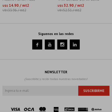
94X18.6Cm 3Mm
14.90 / mt2
32.90 / mt2
U$S
U$S
33.96 / mt2
52.51 / mt2
U$S
U$S
Síguenos en las redes




NEWSLETTER
¡Suscribite y recibí todas nuestras novedades!
SUSCRIBIRME