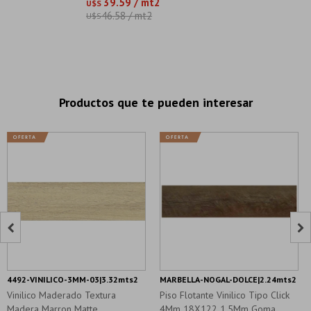
39.59 / mt2
U$S
46.58 / mt2
U$S
Productos que te pueden interesar


4492-VINILICO-3MM-03|3.32mts2
MARBELLA-NOGAL-DOLCE|2.24mts2
Vinilico Maderado Textura
Piso Flotante Vinilico Tipo Click
Madera Marron Matte
4Mm 18X122 1.5Mm Goma