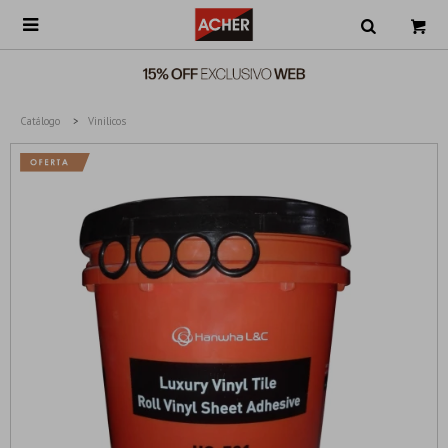

Catálogo
Vinilicos