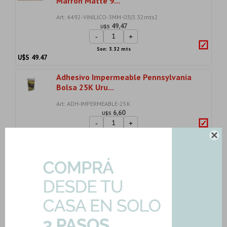
Marron Matte 9...
Art: 4492-VINILICO-3MM-03|3.32mts2
49,47
U$S
-
+
Son: 3.32 mts
U$S
49.47
Adhesivo Impermeable Pennsylvania
Bolsa 25K Uru...
Art: ADH-IMPERMEABLE-25K
6,60
U$S
-
+
U$S
6.60

Bolsa 1K Pastina Color Grafito
Pennsylvania
Art: P-PASTINA-GRAFITO
2,50
U$S
-
+
U$S
2.50