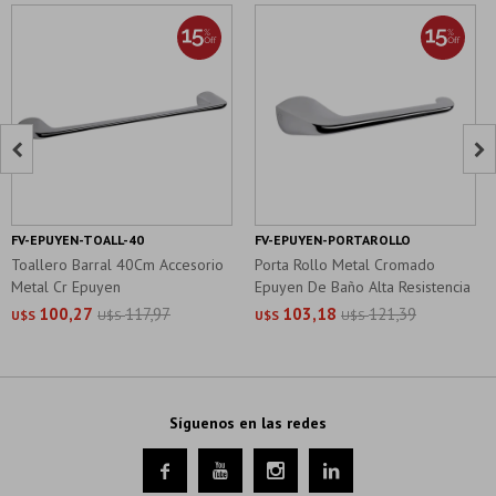


FV-EPUYEN-TOALL-40
FV-EPUYEN-PORTAROLLO
Toallero Barral 40Cm Accesorio
Porta Rollo Metal Cromado
Metal Cr Epuyen
Epuyen De Baño Alta Resistencia
100,27
117,97
103,18
121,39
U$S
U$S
U$S
U$S
Síguenos en las redes



