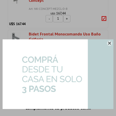
Concept
Art: NK-CONCEPT-MEZCL-D-B
167,44
U$S
-
+
U$S
167.44
Bidet Frontal Monocomando Uso Baño
Griferia

Art: PURE-LINE-BIDET
498,46
U$S
-
+
U$S
498.46
Importe total:
USD 1117.02
Agregar todo a la compra
3 productos seleccionados
Complementa tu producto con...