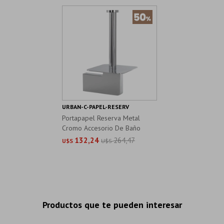
URBAN-C-PAPEL-RESERV
Portapapel Reserva Metal
Cromo Accesorio De Baño
Pared
132,24
264,47
U$S
U$S
Productos que te pueden interesar