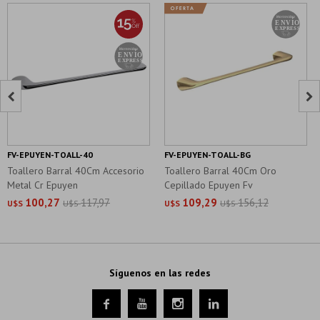


FV-EPUYEN-TOALL-40
FV-EPUYEN-TOALL-BG
Toallero Barral 40Cm Accesorio
Toallero Barral 40Cm Oro
Metal Cr Epuyen
Cepillado Epuyen Fv
100,27
117,97
109,29
156,12
U$S
U$S
U$S
U$S
Síguenos en las redes



