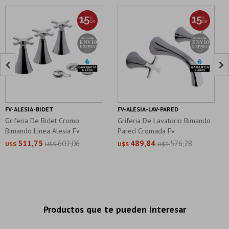


FV-ALESIA-BIDET
FV-ALESIA-LAV-PARED
Griferia De Bidet Cromo
Griferia De Lavatorio Bimando
Bimando Linea Alesia Fv
Pared Cromada Fv
511,75
602,06
489,84
576,28
U$S
U$S
U$S
U$S
Productos que te pueden interesar