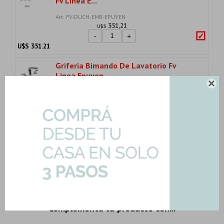
Fv Linea E...
Art: FV-DUCH-EMB-EPUYEN
351,21
U$S
-
+
U$S
351.21
Griferia Bimando De Lavatorio Fv
Linea Epuyen

Art: FV-LAV-BI-EPUYEN
234,46
U$S
-
+
U$S
234.46
Importe total:
USD 786.35
Agregar todo a la compra
3 productos seleccionados
Complementa tu producto con...