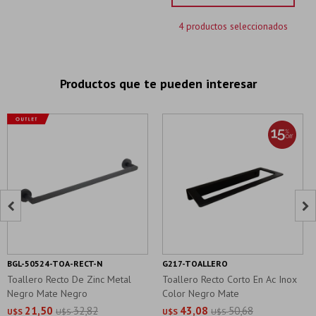
4 productos seleccionados
Productos que te pueden interesar


BGL-50524-TOA-RECT-N
G217-TOALLERO
Toallero Recto De Zinc Metal
Toallero Recto Corto En Ac Inox
Negro Mate Negro
Color Negro Mate
21,50
32,82
43,08
50,68
U$S
U$S
U$S
U$S