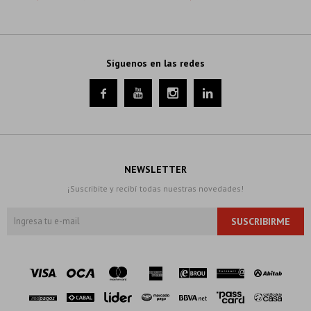
Síguenos en las redes




NEWSLETTER
¡Suscribite y recibí todas nuestras novedades!
SUSCRIBIRME