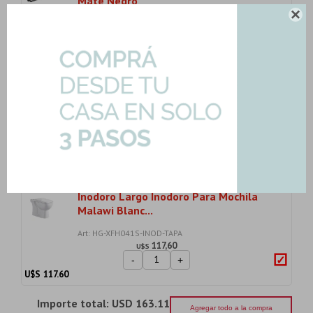
Mate Negro

Art: BGL-50524-TOA-RECT-N
21,50
U$S
-
+
U$S
21.50
Jabonera Con Plato Vidrio De Zinc
Negro Mate
Art: BGL-50539-JABONERA-N
10,50
U$S
-
+
U$S
10.50
Inodoro Largo Inodoro Para Mochila
Malawi Blanc...
Art: HG-XFH041S-INOD-TAPA
117,60
U$S
-
+
U$S
117.60
Importe total:
USD 163.11
Agregar todo a la compra