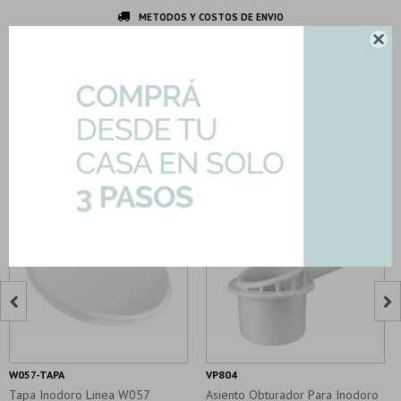
METODOS Y COSTOS DE ENVIO

DESCRIPCION Y CARACTERISTICAS
Productos que te pueden interesar


W057-TAPA
VP804
Tapa Inodoro Linea W057
Asiento Obturador Para Inodoro