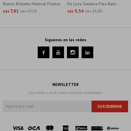
Blanco Brillante Material Plastico
De Loza Sanitaria Para Baño
7,81
17,73
9,54
21,03
U$S
U$S
U$S
U$S
Síguenos en las redes




NEWSLETTER
¡Suscribite y recibí todas nuestras novedades!
SUSCRIBIRME