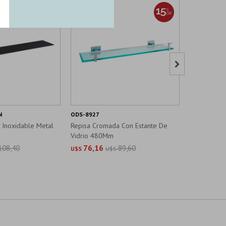

N
ODS-8927
SY-B52005-
 Inoxidable Metal
Repisa Cromada Con Estante De
Repisa Rect
Vidrio 480Mm
128X300X
108,40
76,16
89,60
77,15
U$S
U$S
U$S