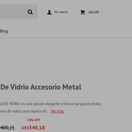
0,00
U$S
Blog
 De Vidrio Accesorio Metal
 DE VIDRIO es una opción elegante y funcional para tu baño.
ra de vidrio, esta repisa ofr...
Ver más
15
400,21
340,18
U$S