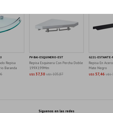
RI
FV-BAI-ESQUINERO-EST
G221-ESTANTE-
ado Repisa
Repisa Esquinera Con Percha Doble
Repisa En Acero
rio Baranda
199X199Mm
Mate Negro
06
37,30
105,87
57,46
U$S
U$S
U$S
U$S
Síguenos en las redes