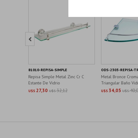

81010-REPISA-SIMPLE
ODS-2303-REPISA-T
Repisa Simple Metal Zinc Cr C
Metal Bronce Crom
Estante De Vidrio
Triangular Baño Vid
27,30
32,12
34,05
40,
U$S
U$S
U$S
U$S