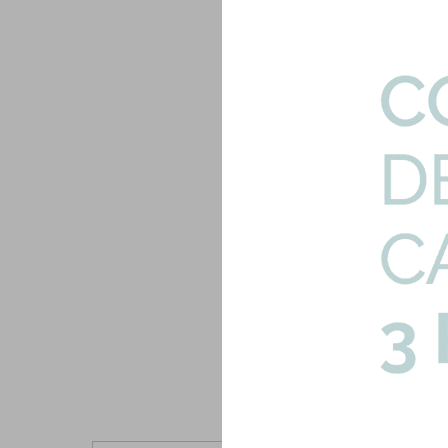
FV-DOMINIC-JABONE
Jabonera Vidrio Apl
Dominic Accesorios
287,21
33
U$S
U$S