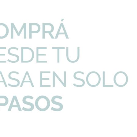
RA
FV-DOMINIC-LV-BIDET
FV-DOMINIC-TOA
icar Metal
Griferia De Bidet Bimando
Toalleros Barra
 De Baño
Cromo Linea Dominic Fv
Dominic Medid
7,89
695,84
818,63
354,95
U$S
U$S
U$S
U$
Productos que te pueden interesar