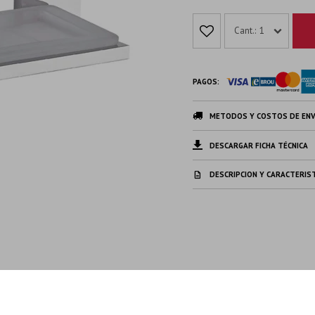
1
PAGOS:
METODOS Y COSTOS DE ENV
DESCARGAR FICHA TÉCNICA
DESCRIPCION Y CARACTERIS
Complementa tu producto con...