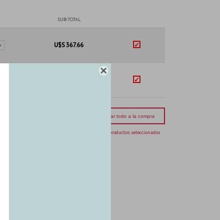
SUB-TOTAL
U$S
367.66
+

U$S
367.66
+
mporte total:
USD 735.32
Agregar todo a la compra
2 productos seleccionados