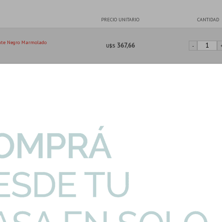
PRECIO UNITARIO
CANTIDAD
ate Negro Marmolado
367,66
U$S
-
o 20X120Cm Piso
367,66
U$S
-
I
Complementa tu producto con...