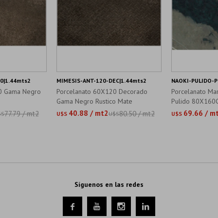
0|1.44mts2
MIMESIS-ANT-120-DEC|1.44mts2
NAOKI-PULIDO-P
0 Gama Negro
Porcelanato 60X120 Decorado
Porcelanato M
Gama Negro Rustico Mate
Pulido 80X160
40.88 / mt2
69.66 / m
77.79 / mt2
80.50 / mt2
$S
U$S
U$S
U$S
Síguenos en las redes



