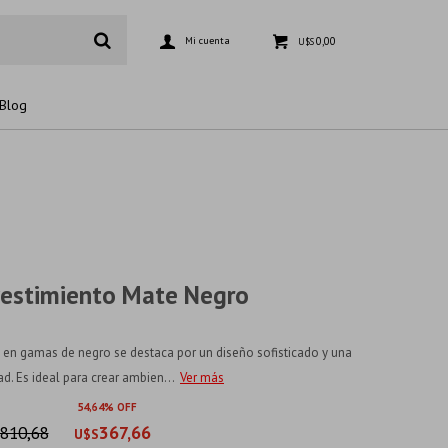
0,00
U$S
Blog
vestimiento Mate Negro
en gamas de negro se destaca por un diseño sofisticado y una
d. Es ideal para crear ambien...
Ver más
54
64
810,68
367,66
U$S