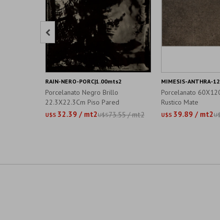

RAIN-NERO-PORC|1.00mts2
MIMESIS-ANTHRA-12
Porcelanato Negro Brillo
Porcelanato 60X12
22.3X22.3Cm Piso Pared
Rustico Mate
32.39 / mt2
39.89 / mt2
73.55 / mt2
U$S
U$S
U$S
U