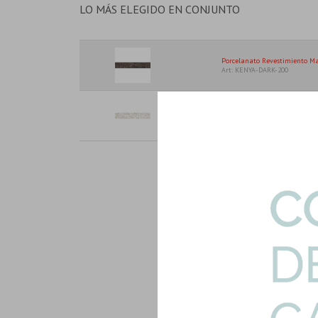
LO MÁS ELEGIDO EN CONJUNTO
Porcelanato Revestimiento M
Art: KENYA-DARK-200
Porcelanato Blanco Marmolad
Pare...
Art: KENYA-BLANCO-200