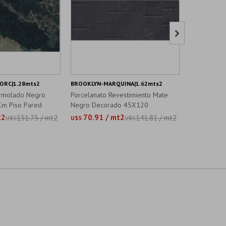

ORC|1.28mts2
BROOKLYN-MARQUINA|1.62mts2
WOOD-LOGO
armolado Negro
Porcelanato Revestimiento Mate
Porcelanat
Cm Piso Pared
Negro Decorado 45X120
Animal Pri
t2
70.91 / mt2
177,31
131.75 / mt2
141.81 / mt2
U$S
U$S
U$S
U$S