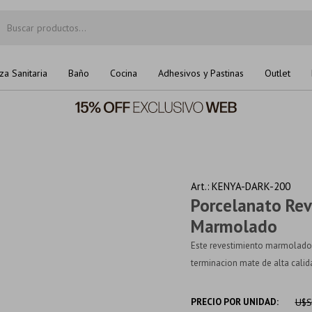
za Sanitaria
Baño
Cocina
Adhesivos y Pastinas
Outlet
KENYA-DARK-200
Porcelanato Re
Marmolado
Este revestimiento marmolado 
terminacion mate de alta calida
PRECIO POR UNIDAD:
U$S