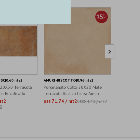

SC|0.60mts2
AMURI-BISCOTTO|0.96mts2
FUSO-TERRA
 20X30 Terracota
Porcelanato Cotto 20X20 Mate
Porcelanat
co Rectificado
Terracota Rustico Linea Amuri
Mate Gamas 
mt2
71.74 / mt2
36.59 
84.40 / mt2
U$S
U$S
U$S
t2