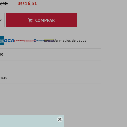
7,18
16,31
U$S
COMPRAR
Ver medios de pagos
IO
TICAS
