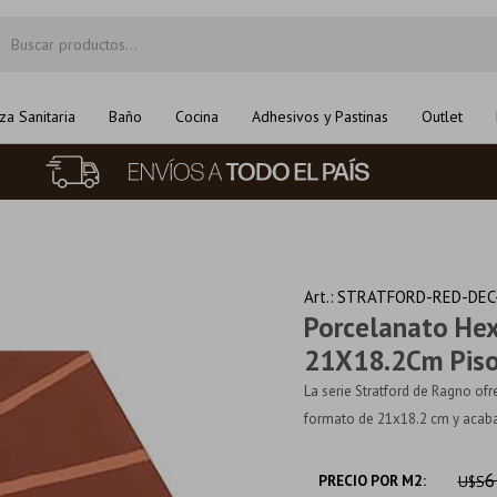
za Sanitaria
Baño
Cocina
Adhesivos y Pastinas
Outlet
STRATFORD-RED-DEC-
Porcelanato He
21X18.2Cm Piso
La serie Stratford de Ragno o
formato de 21x18.2 cm y acabad
6
PRECIO POR M2:
U$S