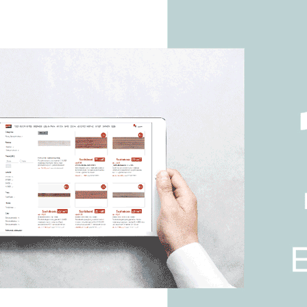
STRATFORD-RED-
HEX|0.43mts2
Porcelanato Rojo Mate
21X18.2Cm Piso Pared
31.93 / mt2
U$S
53.19 / mt2
U$S
Productos que te pueden interesar