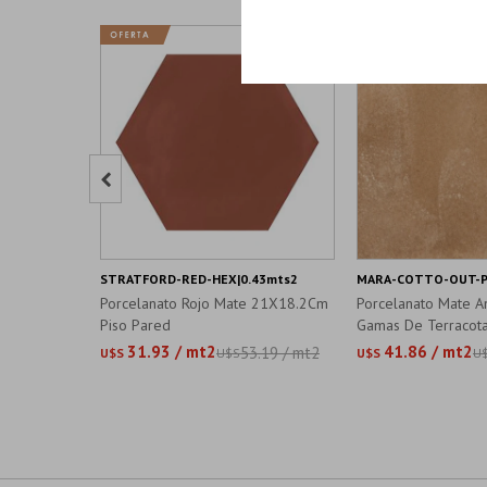

STRATFORD-RED-HEX|0.43mts2
MARA-COTTO-OUT-P
Porcelanato Rojo Mate 21X18.2Cm
Porcelanato Mate An
Piso Pared
Gamas De Terracot
31.93 / mt2
41.86 / mt2
53.19 / mt2
U$S
U$S
U$S
U