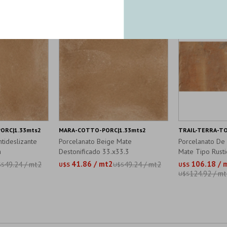
ORC|1.33mts2
MARA-COTTO-PORC|1.33mts2
TRAIL-TERRA-TO
tideslizante
Porcelanato Beige Mate
Porcelanato De
a
Destonificado 33.x33.3
Mate Tipo Rusti
41.86 / mt2
106.18 / 
49.24 / mt2
49.24 / mt2
$S
U$S
U$S
U$S
124.92 / m
U$S