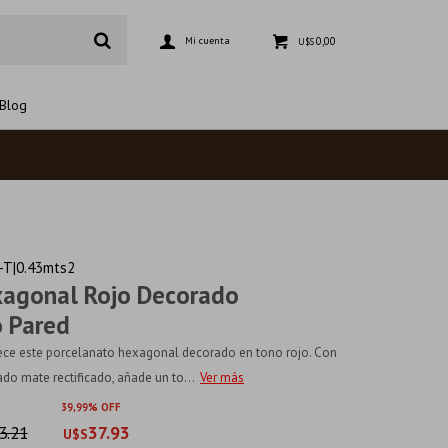
0,00
U$S
Blog
T|0.43mts2
xagonal Rojo Decorado
 Pared
frece este porcelanato hexagonal decorado en tono rojo. Con
o mate rectificado, añade un to...
Ver más
39
99
3.21
37.93
U$S