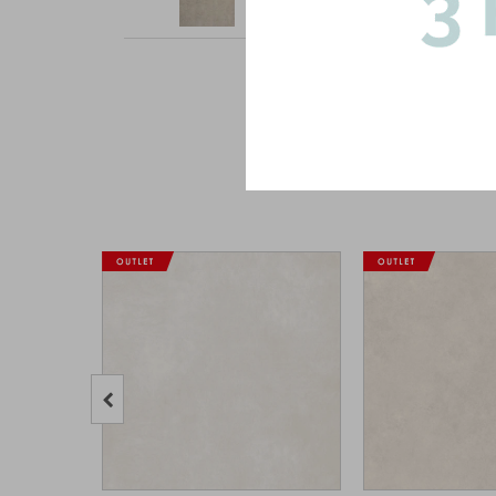
Art: 61010-GRIS-PORC|1.87mts2
