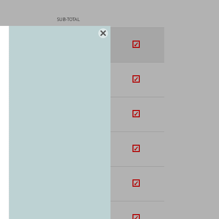
SUB-TOTAL

+
U$S
44.03
s
U$S
117.60
+
U$S
40.42
+
U$S
2.50
+
U$S
6.60
+
+
U$S
46.49