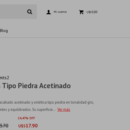
0,00
U$S
Blog
6mts2
s Tipo Piedra Acetinado
abado acetinado y estética tipo piedra en tonalidad gris,
es y equilibrados. Su superficie...
Ver más
24
47
3.70
17.90
U$S