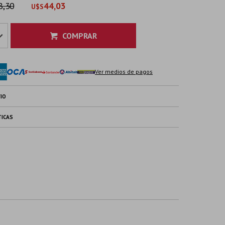
8,30
44,03
U$S
COMPRAR
Ver medios de pagos
IO
TICAS