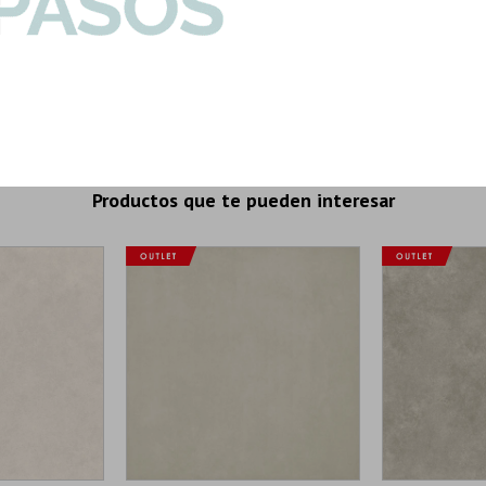
Son: 1.87 mt
I
Productos que te pueden interesar