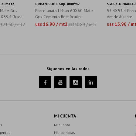
2.28mts2
URBAN-SOFT-60|1.80mts2
53003-URBAN-GR
 Mate Gris
Porcelanato Urban 60X60 Mate
53.4X53.4 Porc
X53.4 Brasil
Gris Cemento Rectificado
Antideslizante
16.90 / mt2
15.90 / m
21.50 / mt2
30.89 / mt2
$S
U$S
U$S
U$S
Síguenos en las redes




MI CUENTA
es
Mi cuenta
gentes
Mis compras