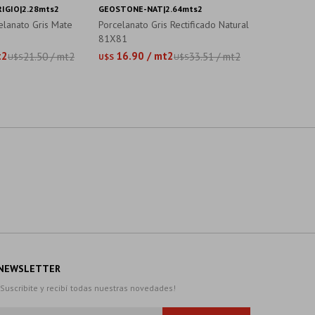
IGIO|2.28mts2
GEOSTONE-NAT|2.64mts2
TRIESTE-GR
elanato Gris Mate
Porcelanato Gris Rectificado Natural
Porcelanato
81X81
Mate Gris P
t2
16.90 / mt2
21.90 
21.50 / mt2
33.51 / mt2
U$S
U$S
U$S
U$S
NEWSLETTER
¡Suscribite y recibí todas nuestras novedades!