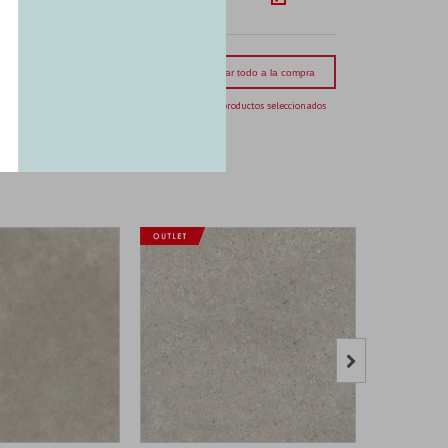
s
mporte total:
USD 257.64
Agregar todo a la compra
6 productos seleccionados
