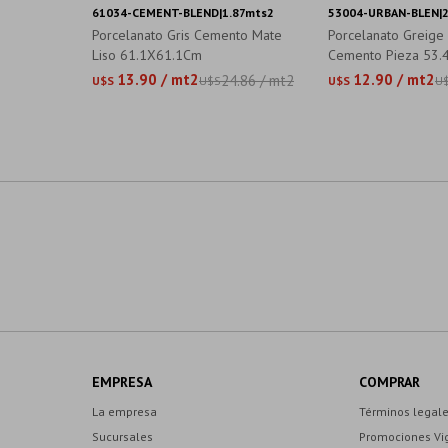
61034-CEMENT-BLEND|1.87mts2
53004-URBAN-BLEN|
Porcelanato Gris Cemento Mate
Porcelanato Greige
Liso 61.1X61.1Cm
Cemento Pieza 53.4
13.90 / mt2
12.90 / mt2
24.86 / mt2
U$S
U$S
U$S
U
EMPRESA
COMPRAR
La empresa
Términos legal
Sucursales
Promociones Vi