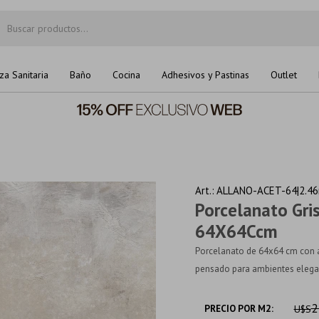
za Sanitaria
Baño
Cocina
Adhesivos y Pastinas
Outlet
ALLANO-ACET-64|2.4
Porcelanato Gri
64X64Ccm
Porcelanato de 64x64 cm con ac
pensado para ambientes elegant
2
PRECIO POR M2:
U$S