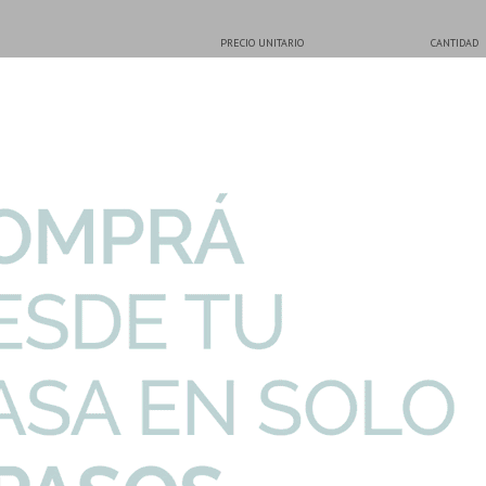
PRECIO UNITARIO
CANTIDAD
Acetinado 64X64Ccm
-
44,03
U$S
Son: 2.46 mt
chila Malawi Blanc...
117,60
U$S
-
 Deposito Malawi B...
40,42
U$S
-
ieza Alta Absorci...
2,50
U$S
-
vania Bolsa 25K Uru...
6,60
U$S
-
s Cemento Rectific...
-
46,49
U$S