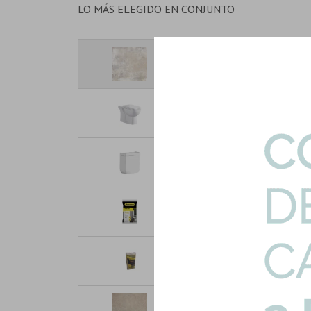
LO MÁS ELEGIDO EN CONJUNTO
Porcelanato Gris Tipo Piedra 
Art: ALLANO-ACET-64|2.46mts2
Inodoro Largo Inodoro Para Mo
Art: HG-XFH041S-INOD-TAPA
Mochila Doble Descarga P/inod
Art: HG-XFH041S-MOCH
Bolsa Pastina Marfil 1K Para P
Art: P-PASTINA-MARFIL
Adhesivo Impermeable Pennsyl
Art: ADH-IMPERMEABLE-25K
Porcelanato Cuadrado Mate Gri