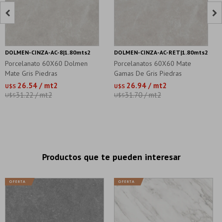


DOLMEN-CINZA-AC-8|1.80mts2
DOLMEN-CINZA-AC-RET|1.80mts2
Porcelanato 60X60 Dolmen
Porcelanatos 60X60 Mate
Mate Gris Piedras
Gamas De Gris Piedras
26.54 / mt2
26.94 / mt2
U$S
U$S
31.22 / mt2
31.70 / mt2
U$S
U$S
Productos que te pueden interesar