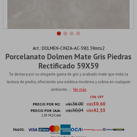
DOLMEN-CINZA-AC-59|1.39mts2
Porcelanato Dolmen Mate Gris Piedras
Rectificado 59X59
Se destaca por su elegante gama de gris y acabado mate que imita la
textura de piedra, ofreciendo una estética moderna y sobria en cualquier
ambiente....
Ver más
15
36.00
30.60
PRECIO POR M2:
U$S
U$S
50,04
42,53
PRECIO POR CAJA:
U$S
U$S
1.39 M2/CAJA
PAGOS: