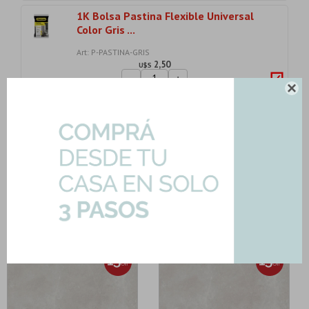
1K Bolsa Pastina Flexible Universal
Color Gris ...
Art: P-PASTINA-GRIS
2,50
U$S
-
+

U$S
2.50
Importe total:
USD 45.03
Agregar todo a la compra
2 productos seleccionados
Complementa tu producto con...