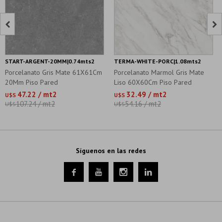


START-ARGENT-20MM|0.74mts2
TERMA-WHITE-PORC|1.08mts2
Porcelanato Gris Mate 61X61Cm
Porcelanato Marmol Gris Mate
20Mm Piso Pared
Liso 60X60Cm Piso Pared
47.22 / mt2
32.49 / mt2
U$S
U$S
107.24 / mt2
54.16 / mt2
U$S
U$S
Síguenos en las redes



