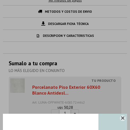
Ver medios de pagos
METODOS Y COSTOS DE ENVIO
DESCARGAR FICHA TÉCNICA
DESCRIPCION Y CARACTERISTICAS
Sumalo a tu compra
LO MÁS ELEGIDO EN CONJUNTO
Porcelanato Piso Exterior 60X60
Blanco Antidesl...
Art: LUNA-OFFWHITE-60|0.72mts2
50,28
U$S
-
+

Son: 0.72 mts
U$S
50.28