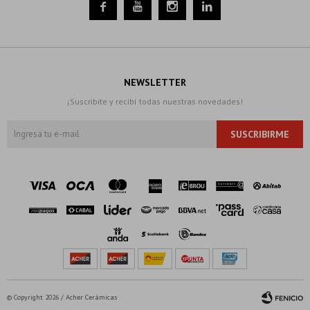




NEWSLETTER
¡Suscribite y recibí todas nuestras novedades!
SUSCRIBIRME
© Copyright 2026 / Acher Cerámicas