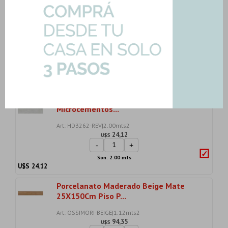
Porcelanato Gris 60X120Cm 20Mm
Piso Exterior
Art: LUNA-COOL-120|0.72mts2
48,09
U$S
-
+
Son: 0.72 mts
U$S
48.09
Ceramicas Revestimiento Mate Gris
Microcementos...
Art: HD3262-REV|2.00mts2
24,12
U$S
-
+
Son: 2.00 mts
U$S
24.12
Porcelanato Maderado Beige Mate
25X150Cm Piso P...
Art: OSSIMORI-BEIGE|1.12mts2
94,35
U$S