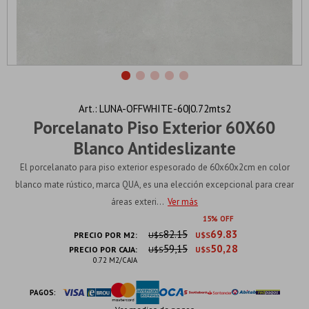
LUNA-OFFWHITE-60|0.72mts2
Porcelanato Piso Exterior 60X60
Blanco Antideslizante
El porcelanato para piso exterior espesorado de 60x60x2cm en color
blanco mate rústico, marca QUA, es una elección excepcional para crear
áreas exteri...
Ver más
15
82.15
69.83
PRECIO POR M2:
U$S
U$S
59,15
50,28
PRECIO POR CAJA:
U$S
U$S
0.72 M2/CAJA
PAGOS: