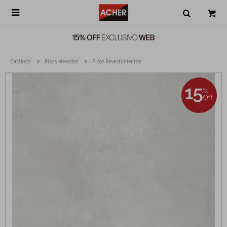

Catálogo
Pisos elevados
Pisos Revestimientos