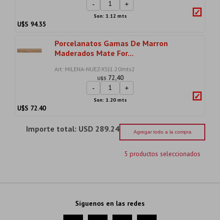
-
+
Son: 1.12 mts
U$S
94.35
Porcelanatos Gamas De Marron
Maderados Mate For...
Art: MILENA-NUEZ-XS|1.20mts2
72,40
U$S
-
+
Son: 1.20 mts
U$S
72.40
Importe total:
USD 289.24
Agregar todo a la compra
5 productos seleccionados
Síguenos en las redes