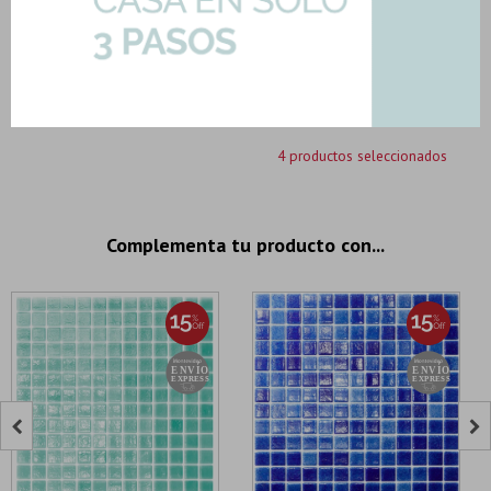
-
+
Son: 2.01 mts
U$S
19.32
Importe total:
USD 36.30
Agregar todo a la compra
4 productos seleccionados
Complementa tu producto con...

