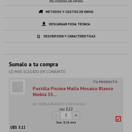
Ver medios de pagos
METODOS Y COSTOS DE ENVIO
DESCARGAR FICHA TÉCNICA
DESCRIPCION Y CARACTERISTICAS
Sumalo a tu compra
LO MÁS ELEGIDO EN CONJUNTO
Pastilla Piscina Malla Mosaico Blanco
Niebla 33...
Art: NIEBLA-BLANCO-25|0.11mts2
5,12
U$S
-
+
Son: 0.11 mts
U$S
5.12