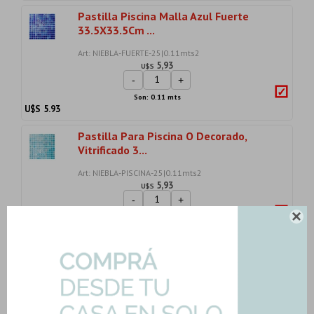
Pastilla Piscina Malla Azul Fuerte
33.5X33.5Cm ...
Art: NIEBLA-FUERTE-25|0.11mts2
5,93
U$S
-
+
Son: 0.11 mts
U$S
5.93
Pastilla Para Piscina O Decorado,
Vitrificado 3...
Art: NIEBLA-PISCINA-25|0.11mts2
5,93
U$S
-
+
Son: 0.11 mts

U$S
5.93
Cerámica Pastilla Blanco Brillo
30.3X30.3
Art: EB-PAST-K61001-25|2.01mts2
19,32
U$S