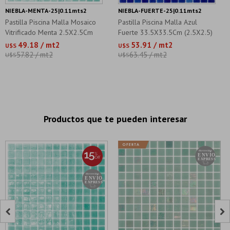
NIEBLA-MENTA-25|0.11mts2
NIEBLA-FUERTE-25|0.11mts2
Pastilla Piscina Malla Mosaico
Pastilla Piscina Malla Azul
Vitrificado Menta 2.5X2.5Cm
Fuerte 33.5X33.5Cm (2.5X2.5)
49.18 / mt2
53.91 / mt2
U$S
U$S
57.82 / mt2
63.45 / mt2
U$S
U$S
Productos que te pueden interesar

