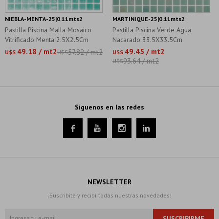
NIEBLA-MENTA-25|0.11mts2
MARTINIQUE-25|0.11mts2
Pastilla Piscina Malla Mosaico
Pastilla Piscina Verde Agua
Vitrificado Menta 2.5X2.5Cm
Nacarado 33.5X33.5Cm
(2.5X2.5)
49.18 / mt2
49.45 / mt2
57.82 / mt2
U$S
U$S
U$S
93.64 / mt2
U$S
Síguenos en las redes




NEWSLETTER
¡Suscribite y recibí todas nuestras novedades!
SUSCRIBIRME