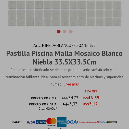
NIEBLA-BLANCO-25|0.11mts2
Pastilla Piscina Malla Mosaico Blanco
Niebla 33.5X33.5Cm
Este mosaico vitrificado se destaca por un diseño sofisticado y una
terminación brillante, ideal para el revestimiento de piscinas y superficies
húmed...
Ver más
15
54.73
46.55
PRECIO POR M2:
U$S
U$S
6,02
5,12
PRECIO POR CAJA:
U$S
U$S
0.11 M2/CAJA
PAGOS: