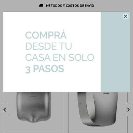
METODOS Y COSTOS DE ENVIO

DESCARGAR FICHA TÉCNICA
DESCRIPCION Y CARACTERISTICAS
Productos que te pueden interesar

