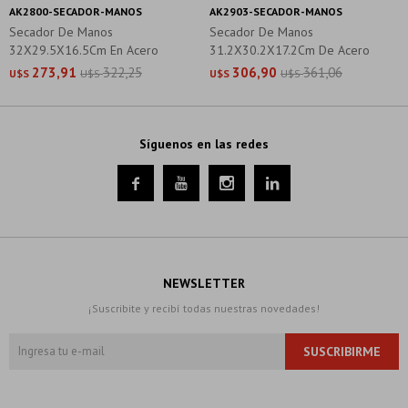
AK2800-SECADOR-MANOS
AK2903-SECADOR-MANOS
Secador De Manos
Secador De Manos
32X29.5X16.5Cm En Acero
31.2X30.2X17.2Cm De Acero
Inoxidable 1400W
Inoxidable 1400W
273,91
322,25
306,90
361,06
U$S
U$S
U$S
U$S
Síguenos en las redes




NEWSLETTER
¡Suscribite y recibí todas nuestras novedades!
SUSCRIBIRME