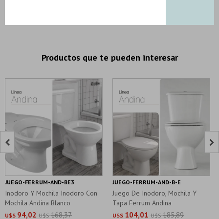
DESCRIPCION Y CARACTERISTICAS
Productos que te pueden interesar


JUEGO-FERRUM-AND-BE3
JUEGO-FERRUM-AND-B-E
Inodoro Y Mochila Inodoro Con
Juego De Inodoro, Mochila Y
Mochila Andina Blanco
Tapa Ferrum Andina
94,02
168,37
104,01
185,89
U$S
U$S
U$S
U$S