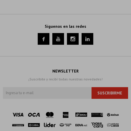
Síguenos en las redes




NEWSLETTER
¡Suscribite y recibí todas nuestras novedades!
SUSCRIBIRME