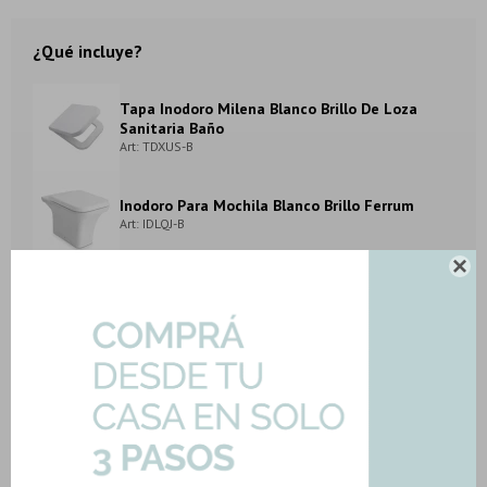
¿Qué incluye?
Tapa Inodoro Milena Blanco Brillo De Loza
Sanitaria Baño
Art: TDXUS-B
Inodoro Para Mochila Blanco Brillo Ferrum
Art: IDLQJ-B

Depósito Deposito Milena Blanco Brillo Loza
Sanitaria 4.8Lt
Art: DDW4F-B
METODOS Y COSTOS DE ENVIO
DESCARGAR FICHA TÉCNICA