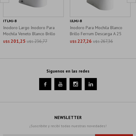
ITLMJ-B
IJLMJ-B
Inodoro Largo Inodoro Para
Inodoro Para Mochila Blanco
Mochila Veneto Blanco Brillo
Brillo Ferrum Descarga A 25
Cms.
201,25
236,77
227,26
267,36
U$S
U$S
U$S
U$S
Síguenos en las redes




NEWSLETTER
¡Suscribite y recibí todas nuestras novedades!