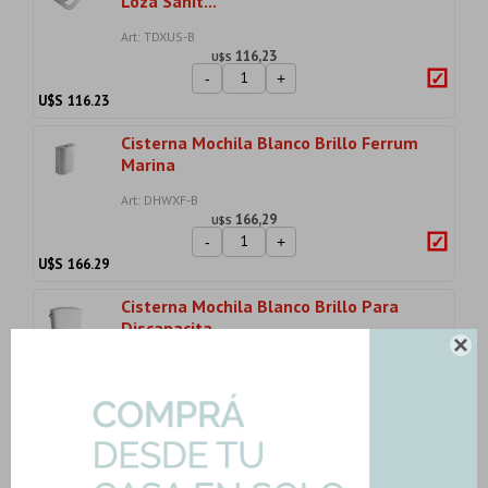
Loza Sanit...
Art: TDXUS-B
116,23
U$S
-
+
U$S
116.23
Cisterna Mochila Blanco Brillo Ferrum
Marina
Art: DHWXF-B
166,29
U$S
-
+
U$S
166.29
Cisterna Mochila Blanco Brillo Para
Discapacita...

Art: DTE6F-B-BLANCO
161,48
U$S
-
+
U$S
161.48
Tapa Inodoro Espacio En Hdf Herraje