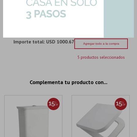
Plastico
Art: TTE3X-B
104,77
U$S
-
+
U$S
104.77
Importe total:
USD 1000.67
Agregar todo a la compra
5 productos seleccionados
Complementa tu producto con...