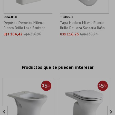
DDW4F-B
TDXUS-B
Depósito Deposito Milena
Tapa Inodoro Milena Blanco
Blanco Brillo Loza Sanitaria
Brillo De Loza Sanitaria Baño
4.8Lt
184,42
216,96
116,23
136,74
U$S
U$S
U$S
U$S
Productos que te pueden interesar

