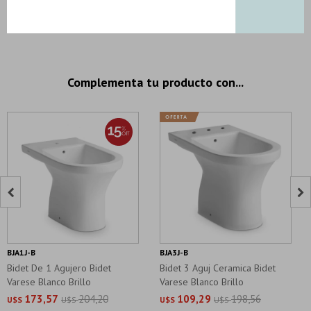
4 productos seleccionados
Complementa tu producto con...


BJA1J-B
BJA3J-B
Bidet De 1 Agujero Bidet
Bidet 3 Aguj Ceramica Bidet
Varese Blanco Brillo
Varese Blanco Brillo
173,57
204,20
109,29
198,56
U$S
U$S
U$S
U$S