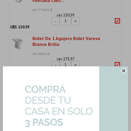
Fontana Cierr...
Art: TTXUS-B
110,39
U$S
-
+
U$S
110.39
Bidet De 1 Agujero Bidet Varese
Blanco Brillo
Art: BJA1J-B
173,57
U$S
-
+
U$S
173.57

Tapa Inodoro Varese Blanco Hdf Con
Herraje Plas...
Art: TTXM-B
100,44
U$S
-
+
U$S
100.44
Importe total:
USD 611.66
Agregar todo a la compra