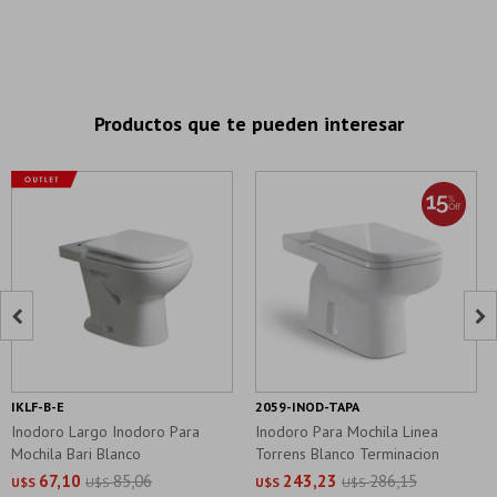
Productos que te pueden interesar


IKLF-B-E
2059-INOD-TAPA
Inodoro Largo Inodoro Para
Inodoro Para Mochila Linea
Mochila Bari Blanco
Torrens Blanco Terminacion
Brillo
67,10
85,06
243,23
286,15
U$S
U$S
U$S
U$S