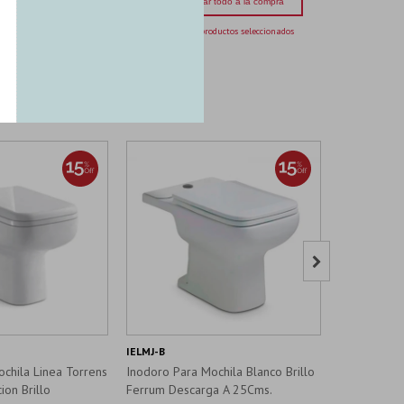
Agregar todo a la compra
5 productos seleccionados

IELMJ-B
SA-2139-IN
chila Linea Torrens
Inodoro Para Mochila Blanco Brillo
Inodoro Co
ion Brillo
Ferrum Descarga A 25Cms.
Para Mochil