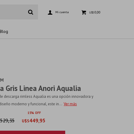
0,00
U$S
Blog
GM
 Gris Linea Anori Aqualia
de descarga rimless Aqualia es una opción innovadora y
diseño moderno y funcional, este in...
Ver más
15
529,35
449,95
U$S