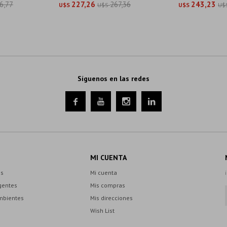
6,77
227,26
267,36
243,23
U$S
U$S
U$S
U$
Síguenos en las redes




MI CUENTA
es
Mi cuenta
gentes
Mis compras
mbientes
Mis direcciones
Wish List