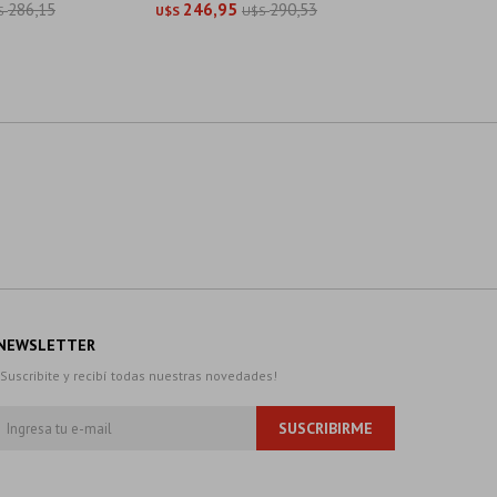
286,15
246,95
290,53
289,0
S
U$S
U$S
U$S
NEWSLETTER
¡Suscribite y recibí todas nuestras novedades!
SUSCRIBIRME