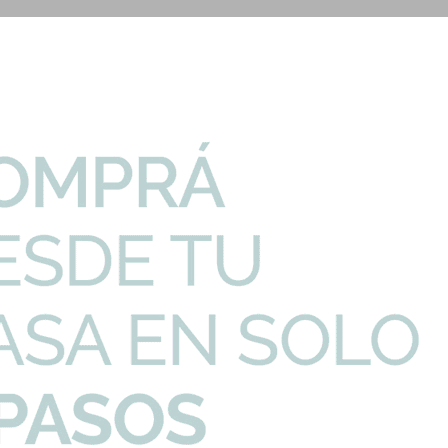
PRECIO UNITARIO
CANTIDAD
nori Aqualia
449,95
U$S
-
+
 Linea Anori Aqual...
175,24
U$S
-
+
nori Color Gris ...
324,48
U$S
-
+
lanco Monoblock 54...
105,77
U$S
-
+
o Hazen Blanco Bri...
126,36
U$S
-
+
Imp