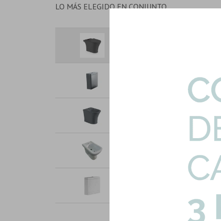
LO MÁS ELEGIDO EN CONJUNTO
Inodoro Con Tapa Gris Linea A
Art: MJ-2801-TAPA-INOD-GM
Cisterna Mochila Para Inodoro
Art: MJ-2801-MOCHILA-GM
Bidet Con Transferencia Linea A
Art: B2801-BIDET-GM
Bidet Loza Sanitaria Malawi B
Art: XFH-341-5-BIDET-TRAN
Mochila Inodoro Largo Deposit
Art: 2051A-MOCHILA