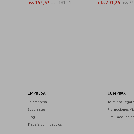
154,62
181,91
201,25
23
U$S
U$S
U$S
U$S
EMPRESA
COMPRAR
La empresa
Términos legal
Sucursales
Promociones Vi
Blog
Simulador de a
Trabaja con nosotros