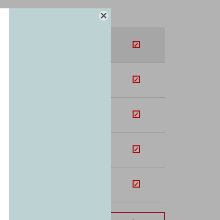

SUB-TOTAL
U$S
449.95
U$S
175.24
U$S
324.48
U$S
105.77
U$S
126.36
orte total:
USD 1181.80