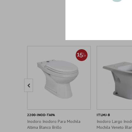

2200-INOD-TAPA
ITLMJ-B
Inodoro Inodoro Para Mochila
Inodoro Largo Inod
Altima Blanco Brillo
Mochila Veneto Blan