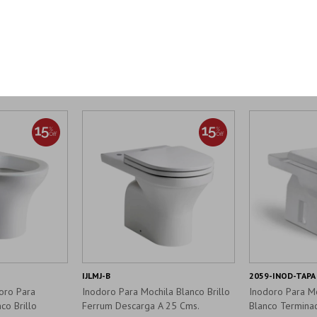
Productos que te pueden interesar
IJLMJ-B
2059-INOD-TAPA
oro Para
Inodoro Para Mochila Blanco Brillo
Inodoro Para Mo
co Brillo
Ferrum Descarga A 25 Cms.
Blanco Terminac