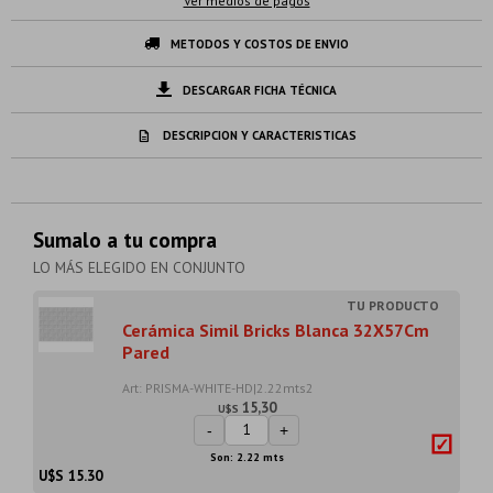
Ver medios de pagos
METODOS Y COSTOS DE ENVIO
DESCARGAR FICHA TÉCNICA
DESCRIPCION Y CARACTERISTICAS
Sumalo a tu compra
LO MÁS ELEGIDO EN CONJUNTO
Cerámica Simil Bricks Blanca 32X57Cm
Pared
Art: PRISMA-WHITE-HD|2.22mts2
15,30
U$S
-
+
Son: 2.22 mts
U$S
15.30