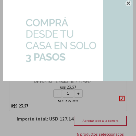
U$S
32.68

Porcelanato Cuadrado Mate Gris
Cemento Rectific...
Art: 61010-GRIS-PORC|1.87mts2
46,49
U$S
-
+
Son: 1.87 mts
U$S
46.49
Ceramica 32X57 Carrara Brillo Blanco
Marmolado
Art: PRISMA-CARRARA-HD|2.22mts2
23,57
U$S
-
+
Son: 2.22 mts
U$S
23.57
Importe total:
USD 127.14
Agregar todo a la compra
6 productos seleccionados