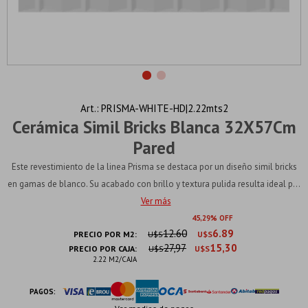
PRISMA-WHITE-HD|2.22mts2
Cerámica Simil Bricks Blanca 32X57Cm
Pared
Este revestimiento de la linea Prisma se destaca por un diseño simil bricks
en gamas de blanco. Su acabado con brillo y textura pulida resulta ideal p...
Ver más
45
29
12.60
6.89
PRECIO POR M2:
U$S
U$S
27,97
15,30
PRECIO POR CAJA:
U$S
U$S
2.22 M2/CAJA
PAGOS: