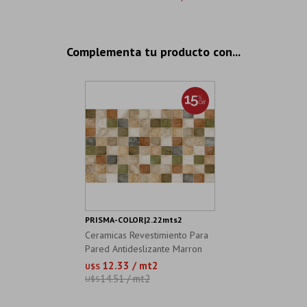
Complementa tu producto con...
PRISMA-COLOR|2.22mts2
Ceramicas Revestimiento Para
Pared Antideslizante Marron
12.33 / mt2
U$S
14.51 / mt2
U$S