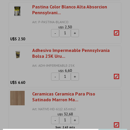
Pastina Color Blanco Alta Absorcion
Pennsylvani...
Art: P-PASTINA-BLANCO
2,50
U$S
-
+
U$S
2.50
Adhesivo Impermeable Pennsylvania
Bolsa 25K Uru...
Art: ADH-IMPERMEABLE-25K
6,60
U$S
-
+
U$S
6.60
Ceramicas Ceramica Para Piso
Satinado Marron Ma...
Art: NATIVE-HD-61|2.65mts2
32,68
U$S
-
+
Son: 2.65 mts