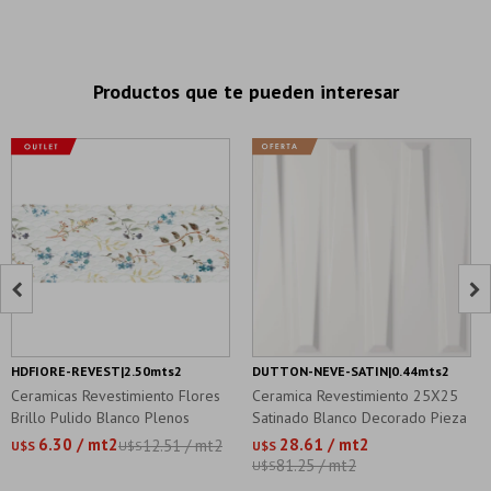
Productos que te pueden interesar


HDFIORE-REVEST|2.50mts2
DUTTON-NEVE-SATIN|0.44mts2
Ceramicas Revestimiento Flores
Ceramica Revestimiento 25X25
Brillo Pulido Blanco Plenos
Satinado Blanco Decorado Pieza
6.30 / mt2
28.61 / mt2
12.51 / mt2
U$S
U$S
U$S
81.25 / mt2
U$S