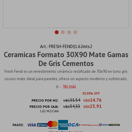
FRESH-FENDI|1.62mts2
Ceramicas Formato 30X90 Mate Gamas
De Gris Cementos
Fresh Fendi es un revestimiento cerámico rectificado de 30x90 en tono gris
oscuro mate. Ideal para paredes, ofrece un aspecto moderno y sofisticado,
p...
Ver más
55
99
33.54
14.76
PRECIO POR M2:
U$S
U$S
54,33
23,91
PRECIO POR CAJA:
U$S
U$S
1.62 M2/CAJA
PAGOS: