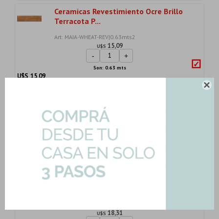
Ceramicas Revestimiento Ocre Brillo
Terracota P...
Art: MAIA-WHEAT-REV|0.63mts2
15,09
U$S
-
+
Son: 0.63 mts
U$S
15.09

Ceramicas Formato 30X90 Brillo Pulido
Blanco Re...
Art: CALLAIS-WHITE-REV|1.62mts2
24,71
U$S
-
+
Son: 1.62 mts
U$S
24.71
Ceramica Piso 61X61 Brillo Gamas De
Gris Marmol...
Art: SALITA-HD-61|2.65mts2
18,31
U$S