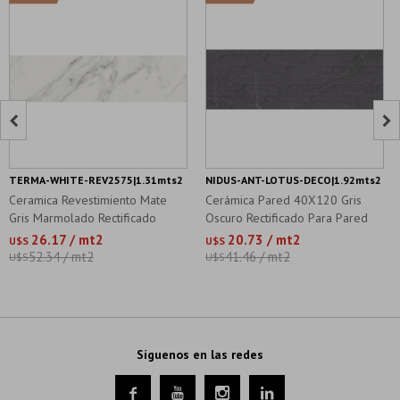


TERMA-WHITE-REV2575|1.31mts2
NIDUS-ANT-LOTUS-DECO|1.92mts2
Ceramica Revestimiento Mate
Cerámica Pared 40X120 Gris
Gris Marmolado Rectificado
Oscuro Rectificado Para Pared
25X70
26.17 / mt2
20.73 / mt2
U$S
U$S
52.34 / mt2
41.46 / mt2
U$S
U$S
Síguenos en las redes



