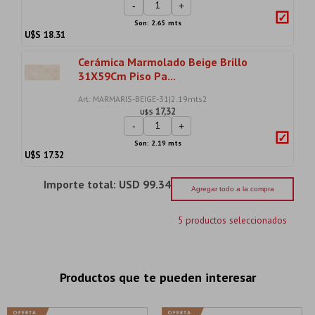
-
+
Son: 2.65 mts
U$S
18.31
Cerámica Marmolado Beige Brillo
31X59Cm Piso Pa...
Art: MARMARIS-BEIGE-31|2.19mts2
17,32
U$S
-
+
Son: 2.19 mts
U$S
17.32
Importe total:
USD 99.34
Agregar todo a la compra
5 productos seleccionados
Productos que te pueden interesar