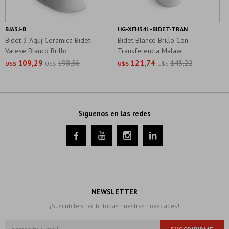
BJA3J-B
HG-XFH341-BIDET-TRAN
Bidet 3 Aguj Ceramica Bidet
Bidet Blanco Brillo Con
Varese Blanco Brillo
Transferencia Malawi
54.5X41.5X35.5
109,29
198,56
121,74
143,22
U$S
U$S
U$S
U$S
Síguenos en las redes




NEWSLETTER
¡Suscribite y recibí todas nuestras novedades!