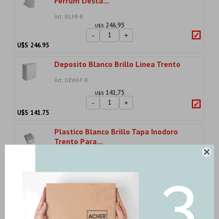
Ferrum Desca...
Art: IELMJ-B
246,95
U$S
-
+
U$S
246.95
Deposito Blanco Brillo Linea Trento
Art: DEW6F-B
141,75
U$S
-
+
U$S
141.75
Plastico Blanco Brillo Tapa Inodoro
Trento Para...

Art: TEX-B
71,83
U$S
-
+
U$S
71.83
Inodoro Sin Mochila Blanco Brillo
Ferrum Sin Ta...