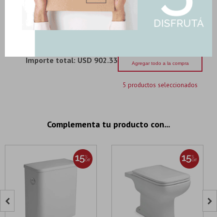
Art: IECJ-B
229,25
U$S
-
+
U$S
229.25
Importe total:
USD 902.33
Agregar todo a la compra
5 productos seleccionados
Complementa tu producto con...

