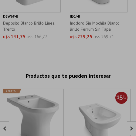
DEW6F-B
IECJ-B
Deposito Blanco Brillo Linea
Inodoro Sin Mochila Blanco
Trento
Brillo Ferrum Sin Tapa
141,75
166,77
229,25
269,71
U$S
U$S
U$S
U$S
Productos que te pueden interesar

