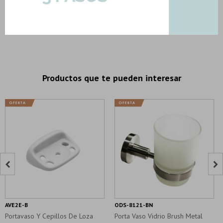
P/aplicar Carysa
27,33
79,87
U$S
U$S
Productos que te pueden interesar


AVE2E-B
ODS-8121-BN
Portavaso Y Cepillos De Loza
Porta Vaso Vidrio Brush Metal