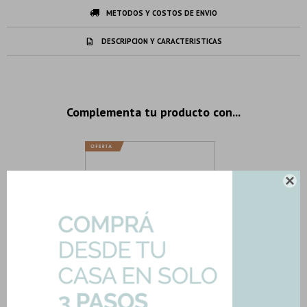
METODOS Y COSTOS DE ENVIO
DESCRIPCION Y CARACTERISTICAS
Complementa tu producto con...

FV-CARYSA-JABONERA-V
Jaboneras De Vidrio Metal