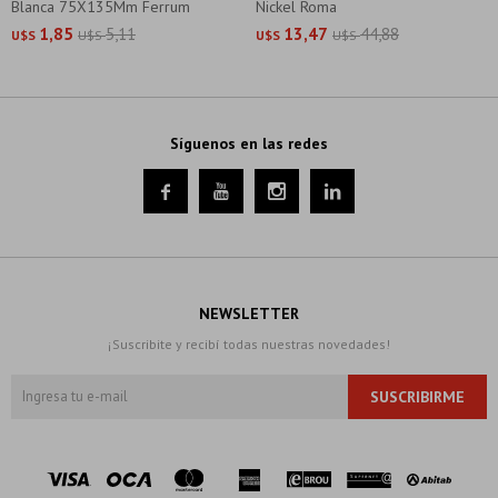
Blanca 75X135Mm Ferrum
Nickel Roma
1,85
5,11
13,47
44,88
U$S
U$S
U$S
U$S
Síguenos en las redes




NEWSLETTER
¡Suscribite y recibí todas nuestras novedades!
SUSCRIBIRME