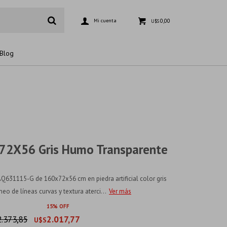
0,00
U$S
Blog
72X56 Gris Humo Transparente
e
631115-G de 160x72x56 cm en piedra artificial color gris
 de líneas curvas y textura aterci...
Ver más
15
2.373,85
2.017,77
U$S