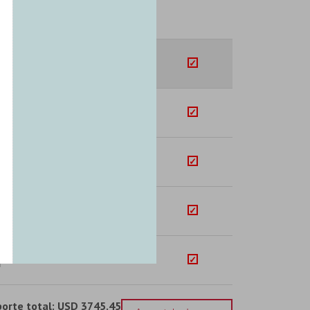
SUB-TOTAL
U$S
2017.77
U$S
247.93
U$S
1169.39
U$S
249.91
U$S
60.45
orte total:
USD 3745.45