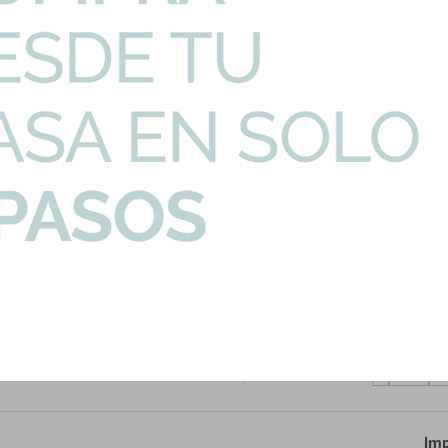
PRECIO UNITARIO
CANTIDAD
mo Transparente
2.017,77
U$S
-
+
o Satinado-Cepilla...
247,93
U$S
-
+
 Mate De Apoyo
1.169,39
U$S
-
+
 Brillo Epuyen
249,91
U$S
-
+
5X Color Oro Mate
60,45
U$S
-
+
Imp