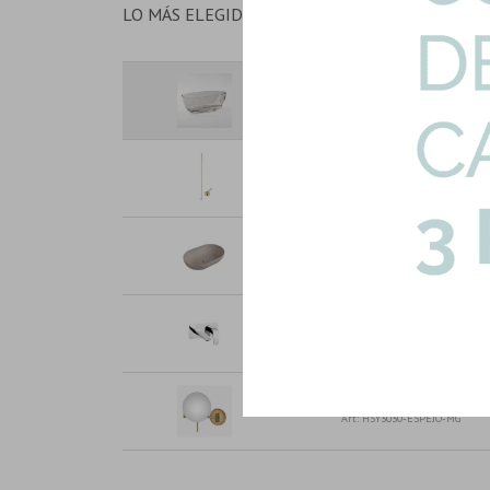
LO MÁS ELEGIDO EN CONJUNTO
Bañera De 160X72X56 Gris Hu
Incl...
Art: CYGNE-NOIR-BANERA
Lavatorio Griferia Monocomand
Art: 1018A-1-BG-GRIF-TECH
Apoyo De Bachas Argilla 62Cm
Gama...
Art: APP-BACHA-ARG
Lavatorio Monocomando Pared
Art: FV-EPUYEN-LAV-PAR
Espejo Redondo Pared 168Mm 
Art: HSY3030-ESPEJO-MG