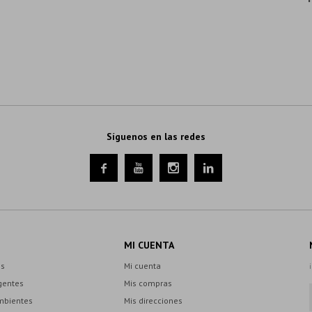
Síguenos en las redes




MI CUENTA
es
Mi cuenta
gentes
Mis compras
mbientes
Mis direcciones