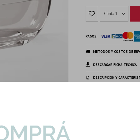
1
PAGOS:
METODOS Y COSTOS DE ENV
DESCARGAR FICHA TÉCNICA
DESCRIPCION Y CARACTERIS