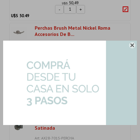
50,49
U$S
-
+
U$S
50.49
Perchas Brush Metal Nickel Roma
Accesorios De B...
Art: ODS-8125-BN

26,72
U$S
-
+
U$S
26.72
Toallero Aro Brush Metal Nickel Roma
Nickel
Art: ODS-8113-BN
43,38
U$S
-
+
U$S
43.38
Percha Simple De Acero Inoxidable 304
Satinada
Art: AX28-701S-PERCHA