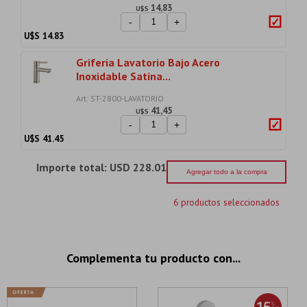
14,83
U$S
-
+
U$S
14.83
Griferia Lavatorio Bajo Acero
Inoxidable Satina...
Art: ST-2800-LAVATORIO
41,45
U$S
-
+
U$S
41.45
Importe total:
USD 228.01
Agregar todo a la compra
6 productos seleccionados
Complementa tu producto con...