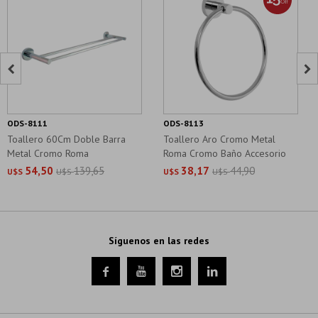


ODS-8111
ODS-8113
Toallero 60Cm Doble Barra
Toallero Aro Cromo Metal
Metal Cromo Roma
Roma Cromo Baño Accesorio
54,50
139,65
38,17
44,90
U$S
U$S
U$S
U$S
Síguenos en las redes



