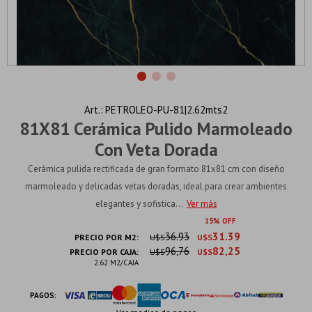
PETROLEO-PU-81|2.62mts2
81X81 Cerámica Pulido Marmoleado
Con Veta Dorada
Cerámica pulida rectificada de gran formato 81x81 cm con diseño
marmoleado y delicadas vetas doradas, ideal para crear ambientes
elegantes y sofistica...
Ver más
15
36.93
31.39
PRECIO POR M2:
U$S
U$S
96,76
82,25
PRECIO POR CAJA:
U$S
U$S
2.62 M2/CAJA
PAGOS: