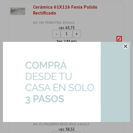
Cerámica 61X116 Fenix Pulido
Rectificado
Art: HD-FENIX-TR|2.83mts2
63,75
U$S
-
+
Son: 2.83 mts
U$S
63.75

Porcelanato Beige Claro Acetinado
84X84Cm 9Mm P...
Art: GOBI-SHELL-AC-84|2.12mts2
77,55
U$S
-
+
Son: 2.12 mts
U$S
77.55
Ceramica Ceramica 85X85 Pulida
Gamas De Beige M...
Art: PL-PALERMO-BEGE-85|2.14mts2
58,32
U$S