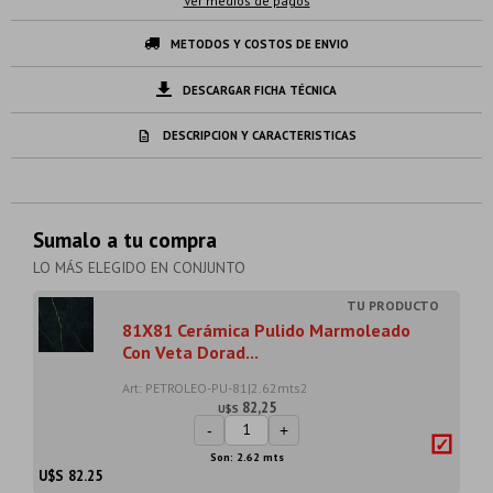
Ver medios de pagos
METODOS Y COSTOS DE ENVIO
DESCARGAR FICHA TÉCNICA
DESCRIPCION Y CARACTERISTICAS
Sumalo a tu compra
LO MÁS ELEGIDO EN CONJUNTO
81X81 Cerámica Pulido Marmoleado
Con Veta Dorad...
Art: PETROLEO-PU-81|2.62mts2
82,25
U$S
-
+
Son: 2.62 mts
U$S
82.25