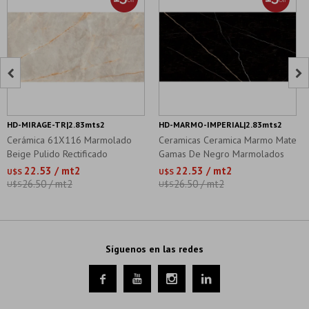


HD-MIRAGE-TR|2.83mts2
HD-MARMO-IMPERIAL|2.83mts2
Cerámica 61X116 Marmolado
Ceramicas Ceramica Marmo Mate
Beige Pulido Rectificado
Gamas De Negro Marmolados
22.53 / mt2
22.53 / mt2
U$S
U$S
26.50 / mt2
26.50 / mt2
U$S
U$S
Síguenos en las redes



