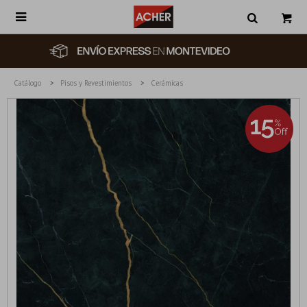

Catálogo
Pisos y Revestimientos
Cerámicas