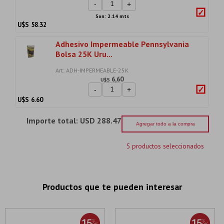
-
+
Son: 2.14 mts
U$S
58.32
Adhesivo Impermeable Pennsylvania
Bolsa 25K Uru...
Art: ADH-IMPERMEABLE-25K
6,60
U$S
-
+
U$S
6.60
Importe total:
USD 288.47
Agregar todo a la compra
5 productos seleccionados
Productos que te pueden interesar