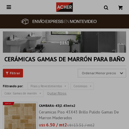

CERÁMICAS GAMAS DE MARRÓN PARA BAÑO
Menor precio
Filtrando por:
Pisos y Revestimientos
Cerámicas
Quitar filtros
Color:
Gamas de marrón
CAMBARA-43|2.43mts2
Ceramicas Piso 43X43 Brillo Pulido Gamas De
Marron Maderados
6.50 / mt2
13.51 / mt2
U$S
U$S