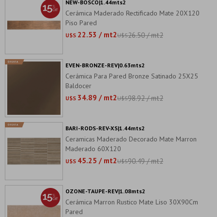
NEW-BOSCO|1.44mts2
Cerámica Maderado Rectificado Mate 20X120
Piso Pared
22.53 / mt2
26.50 / mt2
U$S
U$S
EVEN-BRONZE-REV|0.63mts2
Cerámica Para Pared Bronze Satinado 25X25
Baldocer
34.89 / mt2
98.92 / mt2
U$S
U$S
BARI-RODS-REV-XS|1.44mts2
Ceramicas Maderado Decorado Mate Marron
Maderado 60X120
45.25 / mt2
90.49 / mt2
U$S
U$S
OZONE-TAUPE-REV|1.08mts2
Cerámica Marron Rustico Mate Liso 30X90Cm
Pared