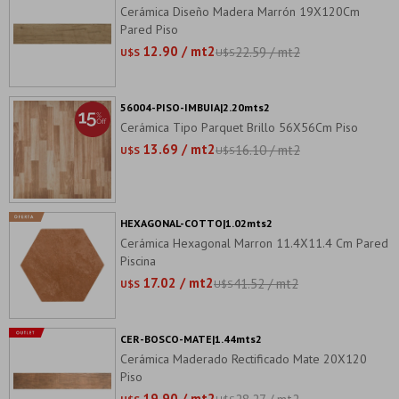
Cerámica Diseño Madera Marrón 19X120Cm
Pared Piso
12.90 / mt2
22.59 / mt2
U$S
U$S
56004-PISO-IMBUIA|2.20mts2
Cerámica Tipo Parquet Brillo 56X56Cm Piso
13.69 / mt2
16.10 / mt2
U$S
U$S
HEXAGONAL-COTTO|1.02mts2
Cerámica Hexagonal Marron 11.4X11.4 Cm Pared
Piscina
17.02 / mt2
41.52 / mt2
U$S
U$S
CER-BOSCO-MATE|1.44mts2
Cerámica Maderado Rectificado Mate 20X120
Piso
19.90 / mt2