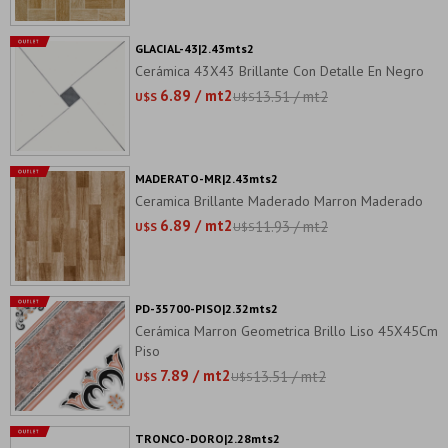
GLACIAL-43|2.43mts2
Cerámica 43X43 Brillante Con Detalle En Negro
6.89 / mt2
13.51 / mt2
U$S
U$S
MADERATO-MR|2.43mts2
Ceramica Brillante Maderado Marron Maderado
6.89 / mt2
11.93 / mt2
U$S
U$S
PD-35700-PISO|2.32mts2
Cerámica Marron Geometrica Brillo Liso 45X45Cm
Piso
7.89 / mt2
13.51 / mt2
U$S
U$S
TRONCO-DORO|2.28mts2