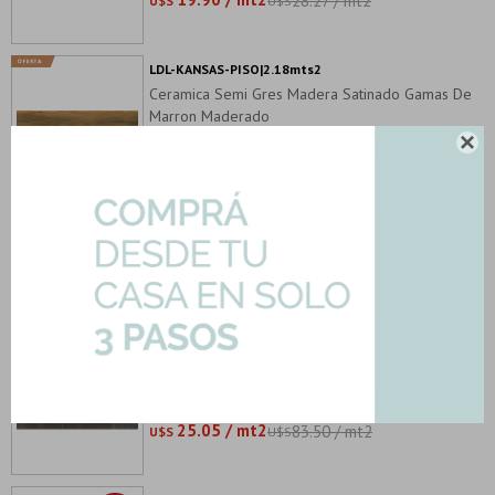
28.27 / mt2
U$S
U$S
LDL-KANSAS-PISO|2.18mts2
Ceramica Semi Gres Madera Satinado Gamas De
Marron Maderado
21.46 / mt2

U$S
HD32715-ROCK-BONE|1.78mts2
Cerámica Marrón Imitacion Piedra Mate
32X55.5Cm Pared
18.25 / mt2
21.47 / mt2
U$S
U$S
EMERITA-DARK-REV-90|1.35mts2
Cerámica Marron Oscuro Marmolado Mate
30X90Cm Pared
25.05 / mt2
83.50 / mt2
U$S
U$S