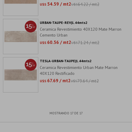
54.59 / mt2
64.22 / mt2
U$S
U$S
URBAN-TAUPE-REV|1.44mts2
Ceramica Revestimiento 40X120 Mate Marron
Cemento Urban
60.56 / mt2
71.24 / mt2
U$S
U$S
TESLA-URBAN-TAUPE|1.44mts2
Ceramica Revestimiento Urban Mate Marron
40X120 Rectificado
67.69 / mt2
79.64 / mt2
U$S
U$S
MOSTRANDO
17
DE
17